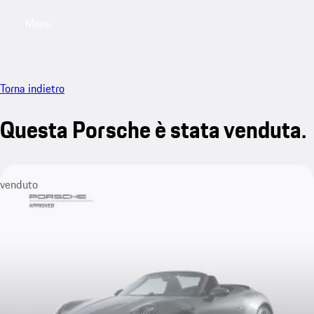
Menu
My saved searches, 0 searches saved
My sa
Torna indietro
Questa Porsche è stata venduta.
venduto