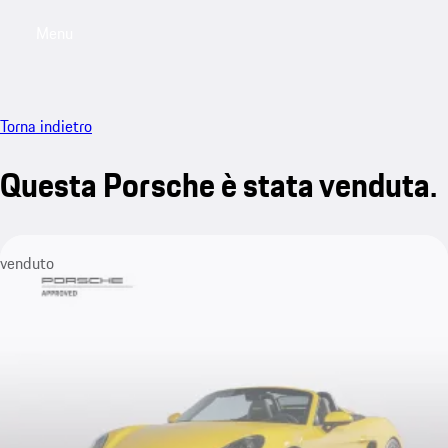
Menu
My saved searches, 0 searches saved
My sa
Torna indietro
Questa Porsche è stata venduta.
venduto