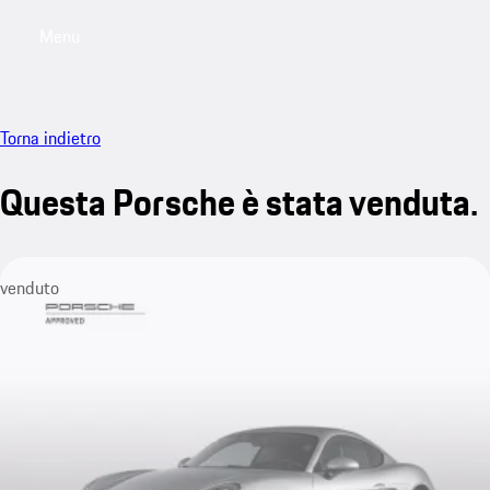
Menu
My saved searches, 0 searches saved
My sa
Torna indietro
Questa Porsche è stata venduta.
venduto