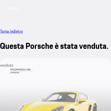
Menu
My saved searches, 0 searches saved
My sa
Torna indietro
Questa Porsche è stata venduta.
venduto