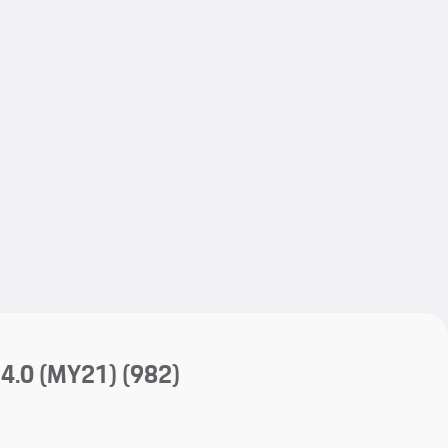
My save
My save
4.0 (MY21)
(982)