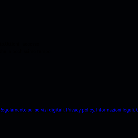
o.Ottieni l'accesso
sche in pochissimo tempo.
Regolamento sui servizi digitali.
Privacy policy.
Informazioni legali.