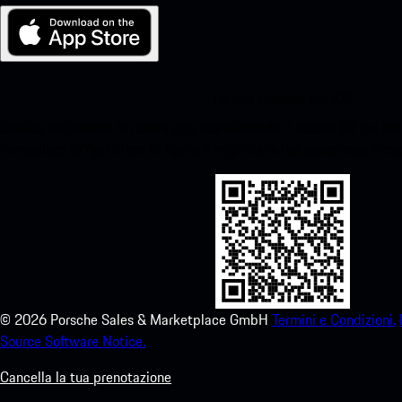
La mia Porsche per iOS
Scarica facilmente la nostra app scansionando il codice QR qui sott
immediato all'App Store di Apple e migliora la tua esperienza Por
©
2026
Porsche Sales & Marketplace GmbH
Termini e Condizioni.
Source Software Notice.
Cancella la tua prenotazione