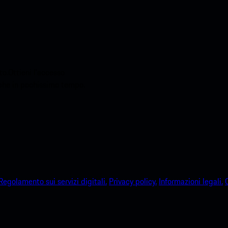
o.Ottieni l'accesso
sche in pochissimo tempo.
Regolamento sui servizi digitali.
Privacy policy.
Informazioni legali.