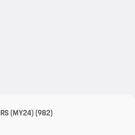
My save
My save
 RS (MY24)
(982)