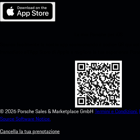
La mia Porsche per iOS
Scarica facilmente la nostra app scansionando il codice QR qui sott
immediato all'App Store di Apple e migliora la tua esperienza Por
©
2026
Porsche Sales & Marketplace GmbH
Termini e Condizioni.
Source Software Notice.
Cancella la tua prenotazione