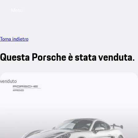
Menu
My saved searches, 0 searches saved
My sa
Torna indietro
Questa Porsche è stata venduta.
venduto