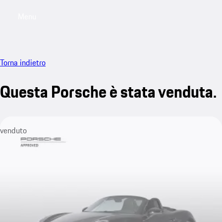
Menu
My saved searches, 0 searches saved
My sa
Torna indietro
Questa Porsche è stata venduta.
venduto