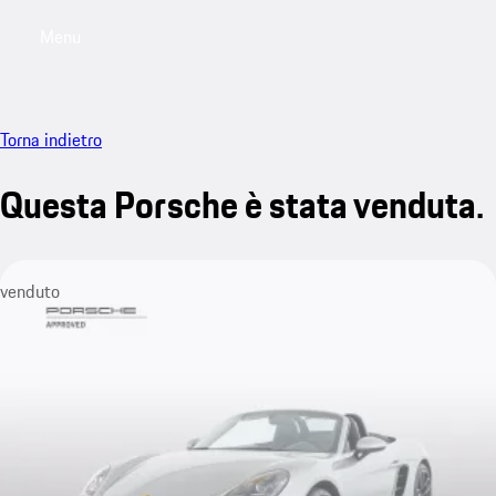
Menu
My saved searches, 0 searches saved
My sa
Torna indietro
Questa Porsche è stata venduta.
venduto