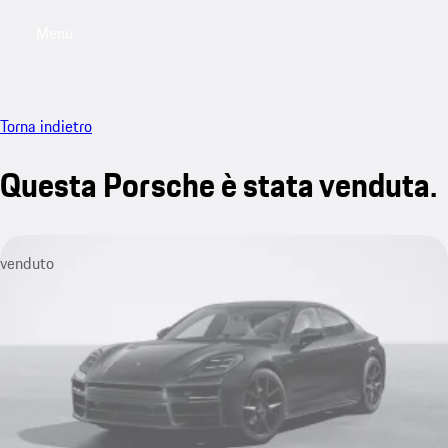
Menu
My saved searches, 0 searches saved
My sa
Torna indietro
Questa Porsche è stata venduta.
venduto