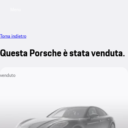
Menu
My saved searches, 0 searches saved
My sa
Torna indietro
Questa Porsche è stata venduta.
venduto