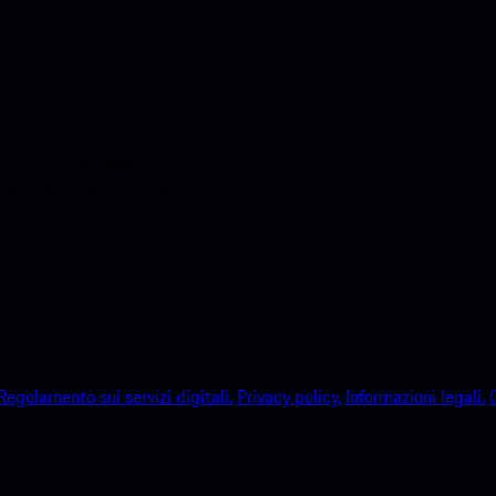
o.Ottieni l'accesso
sche in pochissimo tempo.
Regolamento sui servizi digitali.
Privacy policy.
Informazioni legali.