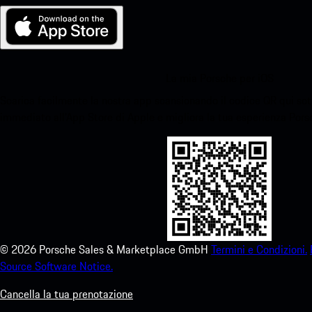
La mia Porsche per iOS
Scarica facilmente la nostra app scansionando il codice QR qui sott
immediato all'App Store di Apple e migliora la tua esperienza Por
©
2026
Porsche Sales & Marketplace GmbH
Termini e Condizioni.
Source Software Notice.
Cancella la tua prenotazione