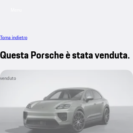
Menu
My saved searches, 0 searches saved
My sa
Torna indietro
Questa Porsche è stata venduta.
venduto