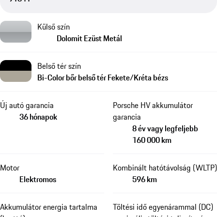
Külső szín
Dolomit Ezüst Metál
Belső tér szín
Bi-Color bőr belső tér Fekete/Kréta bézs
Új autó garancia
Porsche HV akkumulátor
36 hónapok
garancia
8 év vagy legfeljebb
160 000 km
Motor
Kombinált hatótávolság (WLTP)
Elektromos
596 km
Akkumulátor energia tartalma
Töltési idő egyenárammal (DC)