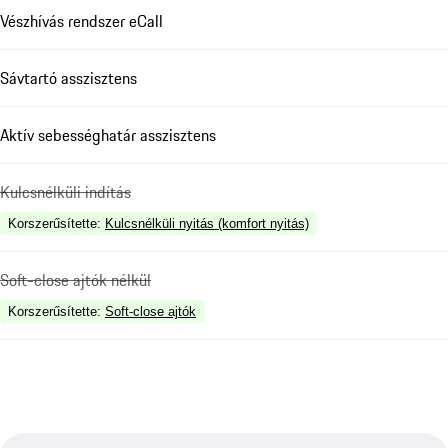
Vészhívás rendszer eCall
Sávtartó asszisztens
Aktív sebességhatár asszisztens
Kulcsnélküli indítás
Korszerűsítette
:
Kulcsnélküli nyitás (komfort nyitás)
Soft-close ajtók nélkül
Korszerűsítette
:
Soft-close ajtók