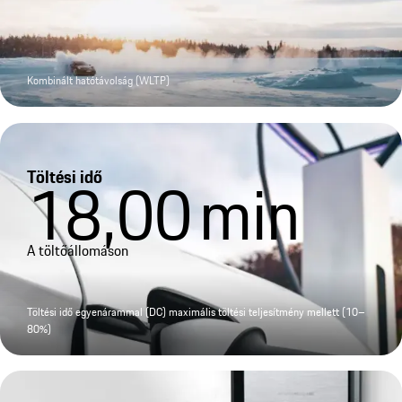
Kombinált hatótávolság (WLTP)
Töltési idő
18,00
min
A töltőállomáson
Töltési idő egyenárammal (DC) maximális töltési teljesítmény mellett (10–
80%)