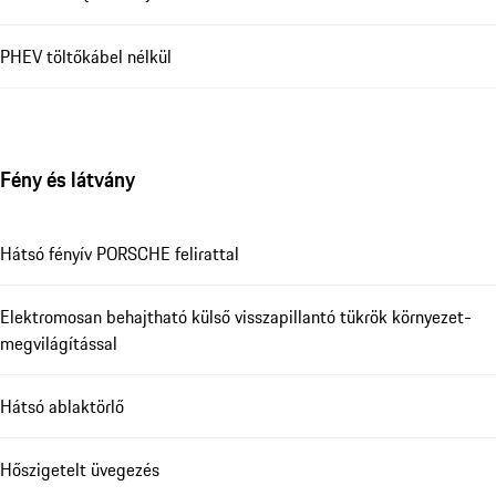
PHEV töltőkábel nélkül
Fény és látvány
Hátsó fényív PORSCHE felirattal
Elektromosan behajtható külső visszapillantó tükrök környezet-
megvilágítással
Hátsó ablaktörlő
Hőszigetelt üvegezés