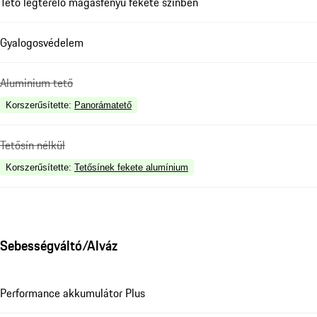
Tető légterelő magasfényű fekete színben
Gyalogosvédelem
Aluminium tető
Korszerűsítette
:
Panorámatető
Tetősín nélkül
Korszerűsítette
:
Tetősínek fekete alumínium
Sebességváltó/Alváz
Performance akkumulátor Plus