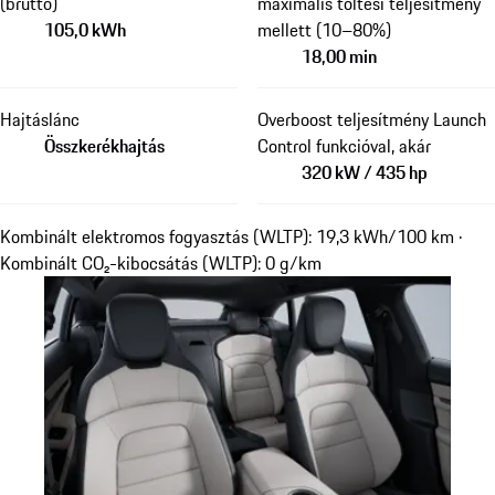
(bruttó)
maximális töltési teljesítmény
105,0 kWh
mellett (10–80%)
18,00 min
Hajtáslánc
Overboost teljesítmény Launch
Összkerékhajtás
Control funkcióval, akár
320 kW / 435 hp
Kombinált elektromos fogyasztás (WLTP): 19,3 kWh/100 km ·
Kombinált CO₂-kibocsátás (WLTP): 0 g/km