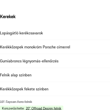
Kerekek
Lopásgátló kerékcsavarok
Kerékközepek monokróm Porsche címerrel
Gumiabroncs légnyomás-ellenőrzés
Felnik alap színben
Kerékközepek fekete színben
19" Taycan Aero felnik
Korszerűsítette
:
20" Offroad Design felnik