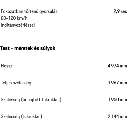
Fokozatban történő gyorsulás
2,9 sec
80-120 km/h
indításvezérléssel
Test - méretek és súlyok
Hossz
4 974 mm
Teljes szélesség
1 967 mm
Szélesség (behajtott tükrökkel)
1 950 mm
Szélesség (tükrökkel)
2 144 mm