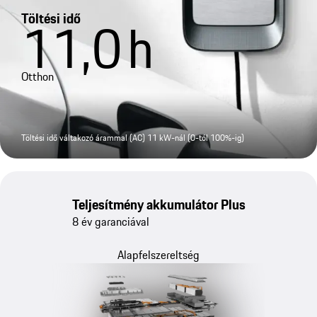
Töltési idő
11,0
h
Otthon
Töltési idő váltakozó árammal (AC) 11 kW-nál (0-tól 100%-ig)
Teljesítmény akkumulátor Plus
8 év garanciával
Alapfelszereltség