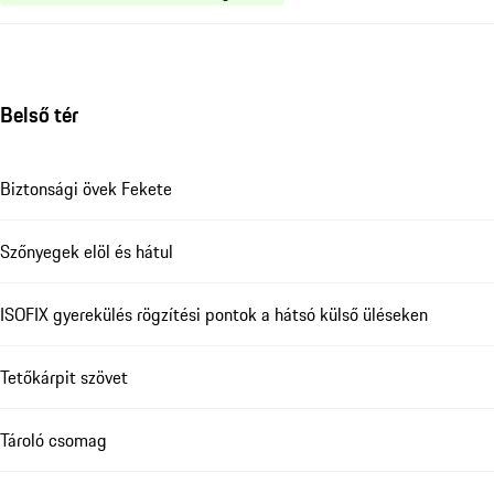
Belső tér
Biztonsági övek Fekete
Szőnyegek elöl és hátul
ISOFIX gyerekülés rögzítési pontok a hátsó külső üléseken
Tetőkárpit szövet
Tároló csomag