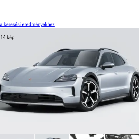
Menü
My saved searches, 0 searches saved
My sa
a keresési eredményekhez
14 kép