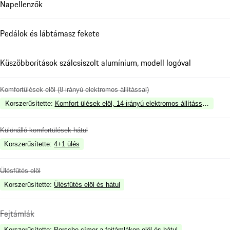
Napellenzők
Pedálok és lábtámasz fekete
Küszöbborítások szálcsiszolt alumínium, modell logóval
Komfortülések elöl (8-irányú elektromos állítással)
Korszerűsítette
:
Komfort ülések elöl, 14-irányú elektromos állítással, mem
Különálló komfortülések hátul
Korszerűsítette
:
4+1 ülés
Ülésfűtés elöl
Korszerűsítette
:
Ülésfűtés elöl és hátul
Fejtámlák
Korszerűsítette
:
Porsche címer a fejtámlákon elöl és hátul