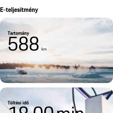
E-teljesítmény
Tartomány
588
km
Kombinált hatótávolság (WLTP)
Töltési idő