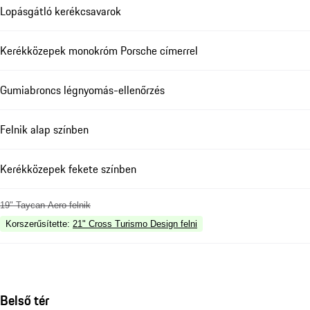
Lopásgátló kerékcsavarok
Kerékközepek monokróm Porsche címerrel
Gumiabroncs légnyomás-ellenőrzés
Felnik alap színben
Kerékközepek fekete színben
19" Taycan Aero felnik
Korszerűsítette
:
21" Cross Turismo Design felni
Belső tér