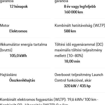
garancia
garancia
12 hónapok
8 év vagy legfeljebb
160 000 km
Motor
Kombinált hatótávolság (WLTP)
Elektromos
588 km
Akkumulátor energia tartalma
Töltési idő egyenárammal (DC)
(bruttó)
maximális töltési teljesítmény
105,0 kWh
mellett (10–80%)
18,00 min
Hajtáslánc
Overboost teljesítmény Launch
Összkerékhajtás
Control funkcióval, akár
320 kW / 435 hp
Kombinált elektromos fogyasztás (WLTP): 19,6 kWh/100 km ·