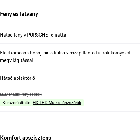
Fény és látvány
Hátsó fényív PORSCHE felirattal
Elektromosan behajtható külső visszapillantó tükrök környezet-
megvilágítással
Hátsó ablaktörlő
LED Matrix fényszórók
Korszerűsítette
:
HD LED Matrix fényszórók
Komfort asszisztens