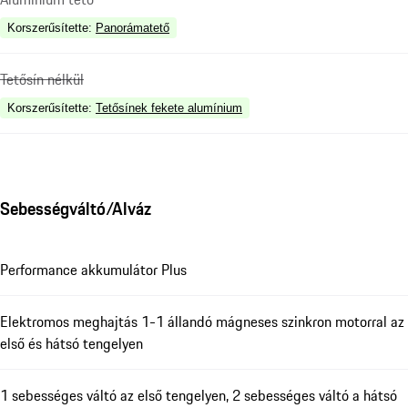
Korszerűsítette
:
Panorámatető
Tetősín nélkül
Korszerűsítette
:
Tetősínek fekete alumínium
Sebességváltó/Alváz
Performance akkumulátor Plus
Elektromos meghajtás 1-1 állandó mágneses szinkron motorral az
első és hátsó tengelyen
1 sebességes váltó az első tengelyen, 2 sebességes váltó a hátsó