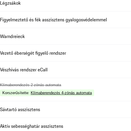
Légzsákok
Figyelmeztető és fék asszisztens gyalogosvédelemmel
Warndreieck
Vezető éberségét figyelő rendszer
Vészhívás rendszer eCall
Klímaberendezés 2-zónás automata
Korszerűsítette
:
Klímaberendezés 4-zónás automata
Sávtartó asszisztens
Aktív sebességhatár asszisztens