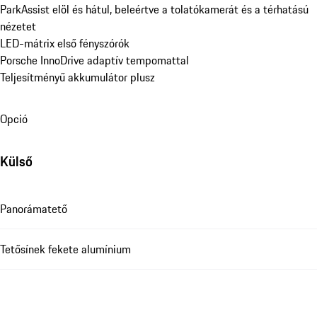
ParkAssist elöl és hátul, beleértve a tolatókamerát és a térhatású 
nézetet
LED-mátrix első fényszórók
Porsche InnoDrive adaptív tempomattal
Teljesítményű akkumulátor plusz
Opció
Külső
Panorámatető
Tetősínek fekete alumínium