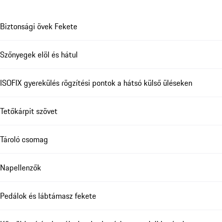
Biztonsági övek Fekete
Szőnyegek elöl és hátul
ISOFIX gyerekülés rögzítési pontok a hátsó külső üléseken
Tetőkárpit szövet
Tároló csomag
Napellenzők
Pedálok és lábtámasz fekete