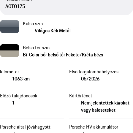
AOTO175
Külső szín
Világos Kék Metál
Belső tér szín
Bi-Color bőr belső tér Fekete/Kréta bézs
kilométer
Első forgalombahelyezés
1063 km
05/2026.
Előző tulajdonosok
Kártörténet
1
Nem jelentettek károkat
vagy baleseteket
Porsche által jóváhagyott
Porsche HV akkumulátor