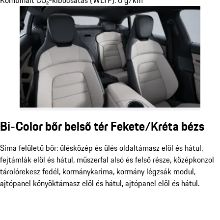
Kombinált CO₂-kibocsátás (WLTP): 0 g/km
Bi-Color bőr belső tér Fekete/Kréta bézs
Sima felületű bőr: ülésközép és ülés oldaltámasz elöl és hátul,
fejtámlák elöl és hátul, műszerfal alsó és felső része, középkonzol
tárolórekesz fedél, kormánykarima, kormány légzsák modul,
ajtópanel könyöktámasz elöl és hátul, ajtópanel elöl és hátul.