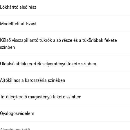
Lökhárító alsó rész
Modellfelirat Ezüst
Külső visszapillantó tükrök alsó része és a tükörlábak fekete
színben
Oldalsó ablakkeretek selyemfényű fekete színben
Ajtókilincs a karosszéria színében
Tető légterelő magasfényű fekete színben
Gyalogosvédelem
Aluminium tető