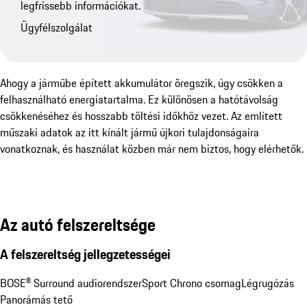
legfrissebb információkat.
Ügyfélszolgálat
Ahogy a járműbe épített akkumulátor öregszik, úgy csökken a
felhasználható energiatartalma. Ez különösen a hatótávolság
csökkenéséhez és hosszabb töltési időkhöz vezet. Az említett
műszaki adatok az itt kínált jármű újkori tulajdonságaira
vonatkoznak, és használat közben már nem biztos, hogy elérhetők.
Az autó felszereltsége
A felszereltség jellegzetességei
BOSE® Surround audiorendszer
Sport Chrono csomag
Légrugózás
Panorámás tető