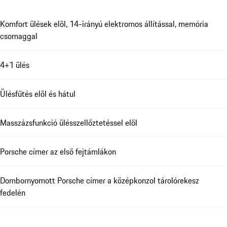
Komfort ülések elöl, 14-irányú elektromos állítással, memória
csomaggal
4+1 ülés
Ülésfűtés elöl és hátul
Masszázsfunkció ülésszellőztetéssel elöl
Porsche címer az első fejtámlákon
Dombornyomott Porsche címer a középkonzol tárolórekesz
fedelén