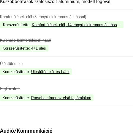
Küszöbborítások szálcsiszolt alumínium, modell logóval
Komfortülések elöl (8-irányú elektromos állítással)
Korszerűsítette
:
Komfort ülések elöl, 14-irányú elektromos állítással, mem
Különálló komfortülések hátul
Korszerűsítette
:
4+1 ülés
Ülésfűtés elöl
Korszerűsítette
:
Ülésfűtés elöl és hátul
Fejtámlák
Korszerűsítette
:
Porsche címer az első fejtámlákon
Audió/Kommunikáció