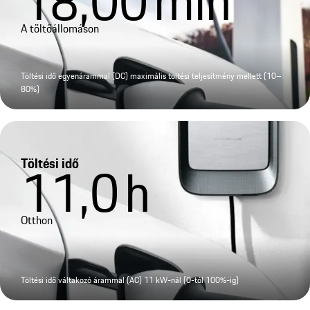
18,00
min
A töltőállomáson
Töltési idő egyenárammal (DC) maximális töltési teljesítmény mellett (10–
80%)
Töltési idő
11,0
h
Otthon
Töltési idő váltakozó árammal (AC) 11 kW-nál (0-tól 100%-ig)