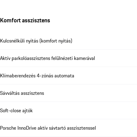
Komfort asszisztens
Kulcsnélküli nyitás (komfort nyitás)
Aktív parkolóasszisztens felülnézeti kamerával
Klímaberendezés 4-zónás automata
Sávváltás asszisztens
Soft-close ajtók
Porsche InnoDrive aktív sávtartó asszisztenssel