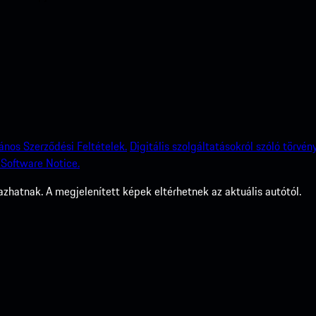
lános Szerződési Feltételek.
Digitális szolgáltatásokról szóló törvény
Software Notice.
zhatnak. A megjelenített képek eltérhetnek az aktuális autótól.