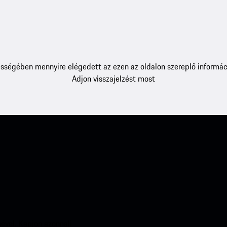
sségében mennyire elégedett az ezen az oldalon szereplő informác
Adjon visszajelzést most
ével. Kapjon azonnali