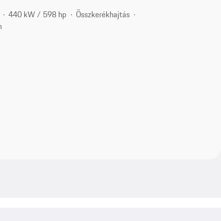
440 kW / 598 hp
Összkerékhajtás
m