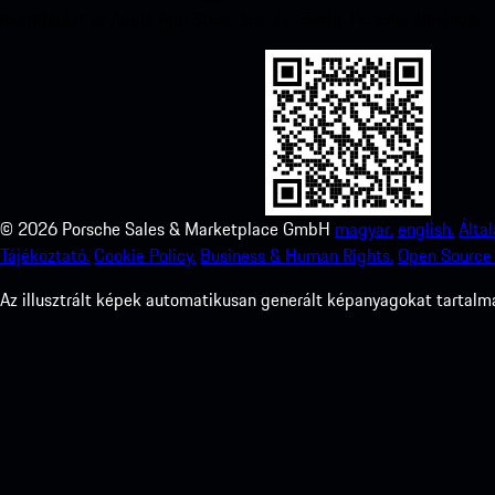
hozzáférést az Apple App Store-hoz, és növelje Porsche élményét.
©
2026
Porsche Sales & Marketplace GmbH
magyar.
english.
Álta
Tájékoztató.
Cookie Policy.
Business & Human Rights.
Open Source 
Az illusztrált képek automatikusan generált képanyagokat tartalma