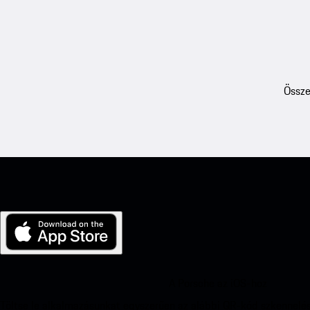
Össze
A Porsche az iOS-hoz
Töltse le alkalmazásunkat egyszerűen az alábbi QR-kód szkennelés