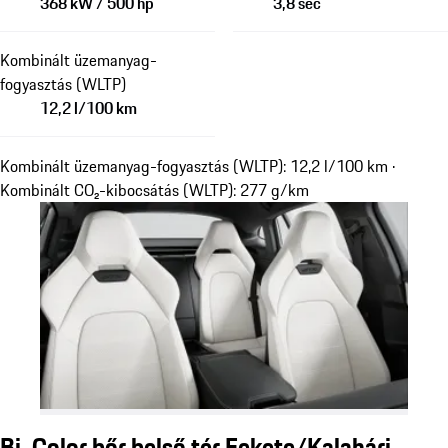
368 kW / 500 hp
3,8 sec
Kombinált üzemanyag-
fogyasztás (WLTP)
12,2 l/100 km
Kombinált üzemanyag-fogyasztás (WLTP): 12,2 l/100 km ·
Kombinált CO₂-kibocsátás (WLTP): 277 g/km
Bi-Color bőr belső tér Fekete/Kalahári