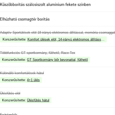
Küszöbborítás szálcsiszolt alumínium fekete színben
Elhúzható csomagtér borítás
Adaptív Sportülések elöl 18-irányú elektromos állítással, memória csomaggal
Korszerűsítette
:
Komfort ülések elöl, 14-irányú elektromos állítással, mem
Többfunkciós GT sportkormány, fűthető, Race-Tex
Korszerűsítette
:
GT Sportkormány bőr bevonattal, fűthető
Különálló komfortülések hátul
Korszerűsítette
:
4+1 ülés
Ülésfűtés elöl
Korszerűsítette
:
Ülésfűtés hátul
Fejtámlák