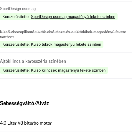
SportDesign csomag
Korszerűsítette
:
SportDesign csomag magasfényű fekete színben
Külső visszapillantó tükrök alsó része és a tükörlábak magasfényű fekete
színben
Korszerűsítette
:
Külső tükrök magasfényű fekete színben
Ajtókilincs a karosszéria színében
Korszerűsítette
:
Külső kilincsek magasfényű fekete színben
Sebességváltó/Alváz
4.0 Liter V8 biturbo motor