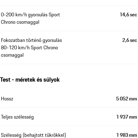
0-200 km/h gyorsulás Sport
14,6 sec
Chrono csomaggal
Fokozatban történő gyorsulás
2,6 sec
80-120 km/h Sport Chrono
csomaggal
Test - méretek és súlyok
Hossz
5 052 mm
Teljes szélesség
1 937 mm
Szélesség (behajtott tükrökkel)
1 983 mm