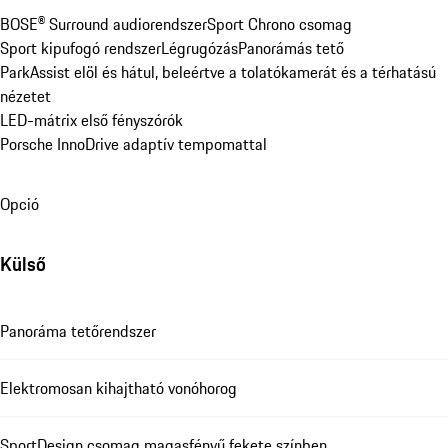
BOSE® Surround audiorendszer
Sport Chrono csomag
Sport kipufogó rendszer
Légrugózás
Panorámás tető
ParkAssist elöl és hátul, beleértve a tolatókamerát és a térhatású 
nézetet
LED-mátrix első fényszórók
Porsche InnoDrive adaptív tempomattal
Opció
Külső
Panoráma tetőrendszer
Elektromosan kihajtható vonóhorog
SportDesign csomag magasfényű fekete színben