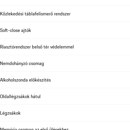
Közlekedési táblafelismerő rendszer
Soft-close ajtók
Riasztórendszer belső tér védelemmel
Nemdohányzó csomag
Alkoholszonda előkészítés
Oldallégzsákok hátul
Légzsákok
Memória csomag az első ülésekhez