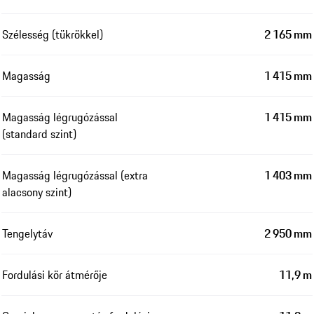
Szélesség (tükrökkel)
2 165 mm
Magasság
1 415 mm
Magasság légrugózással
1 415 mm
(standard szint)
Magasság légrugózással (extra
1 403 mm
alacsony szint)
Tengelytáv
2 950 mm
Fordulási kör átmérője
11,9 m