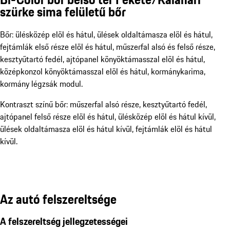
szürke sima felületű bőr
Bőr: ülésközép elöl és hátul, ülések oldaltámasza elöl és hátul,
fejtámlák első része elöl és hátul, műszerfal alsó és felső része,
kesztyűtartó fedél, ajtópanel könyöktámasszal elöl és hátul,
középkonzol könyöktámasszal elöl és hátul, kormánykarima,
kormány légzsák modul.
Kontraszt színű bőr: műszerfal alsó része, kesztyűtartó fedél,
ajtópanel felső része elöl és hátul, ülésközép elöl és hátul kívül,
ülések oldaltámasza elöl és hátul kívül, fejtámlák elöl és hátul
kívül.
Az autó felszereltsége
A felszereltség jellegzetességei