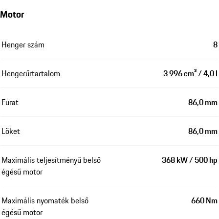
Motor
Henger szám
8
Hengerűrtartalom
3 996 cm³ / 4,0 l
Furat
86,0 mm
Löket
86,0 mm
Maximális teljesítményű belső
368 kW / 500 hp
égésű motor
Maximális nyomaték belső
660 Nm
égésű motor