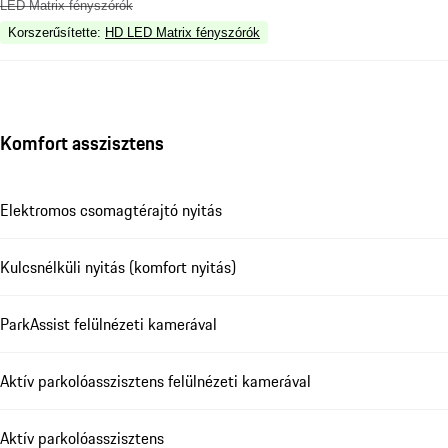
LED Matrix fényszórók
Korszerűsítette
:
HD LED Matrix fényszórók
Komfort asszisztens
Elektromos csomagtérajtó nyitás
Kulcsnélküli nyitás (komfort nyitás)
ParkAssist felülnézeti kamerával
Aktív parkolóasszisztens felülnézeti kamerával
Aktív parkolóasszisztens