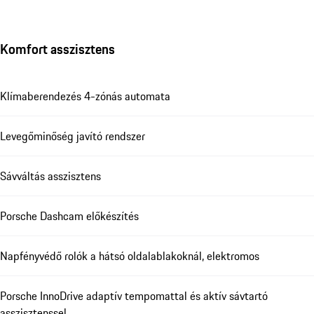
Komfort asszisztens
Klímaberendezés 4-zónás automata
Levegőminőség javító rendszer
Sávváltás asszisztens
Porsche Dashcam előkészítés
Napfényvédő rolók a hátsó oldalablakoknál, elektromos
Porsche InnoDrive adaptív tempomattal és aktív sávtartó
asszisztenssel