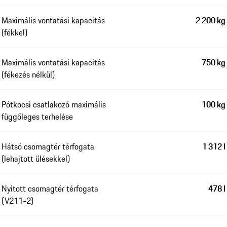
Maximális vontatási kapacitás
2 200 kg
(fékkel)
Maximális vontatási kapacitás
750 kg
(fékezés nélkül)
Pótkocsi csatlakozó maximális
100 kg
függőleges terhelése
Hátsó csomagtér térfogata
1 312 l
(lehajtott ülésekkel)
Nyitott csomagtér térfogata
478 l
(V211-2)