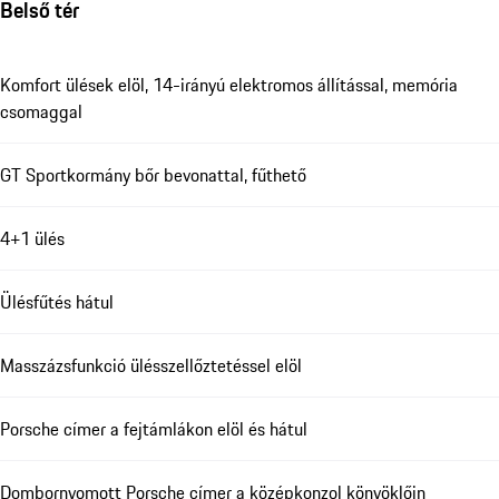
Belső tér
Komfort ülések elöl, 14-irányú elektromos állítással, memória
csomaggal
GT Sportkormány bőr bevonattal, fűthető
4+1 ülés
Ülésfűtés hátul
Masszázsfunkció ülésszellőztetéssel elöl
Porsche címer a fejtámlákon elöl és hátul
Dombornyomott Porsche címer a középkonzol könyöklőin