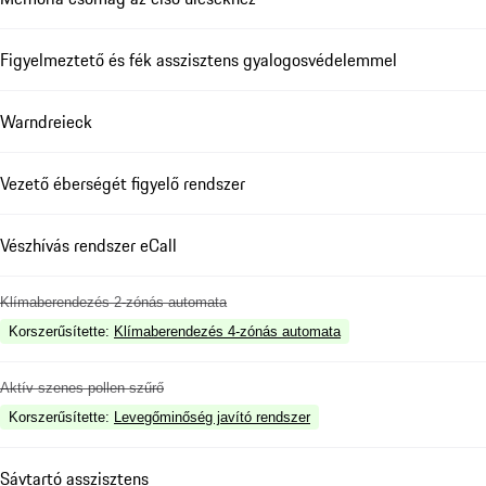
Figyelmeztető és fék asszisztens gyalogosvédelemmel
Warndreieck
Vezető éberségét figyelő rendszer
Vészhívás rendszer eCall
Klímaberendezés 2-zónás automata
Korszerűsítette
:
Klímaberendezés 4-zónás automata
Aktív szenes pollen szűrő
Korszerűsítette
:
Levegőminőség javító rendszer
Sávtartó asszisztens