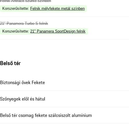
Felnik Antracit szürke színben
Korszerűsítette
:
Felnik mélyfekete metál színben
21" Panamera Turbo S felnik
Korszerűsítette
:
21" Panamera SportDesign felnik
Belső tér
Biztonsági övek Fekete
Szőnyegek elöl és hátul
Belső tér csomag fekete szálcsiszolt alumínium