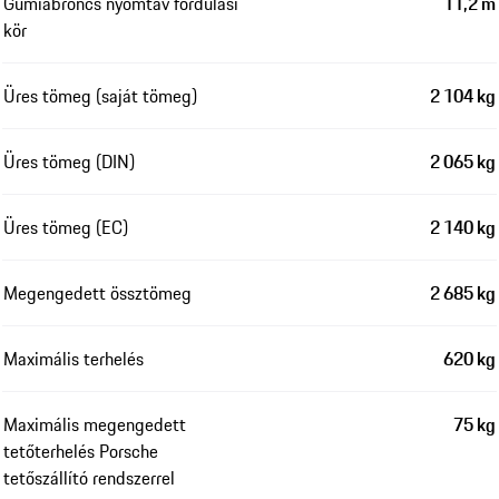
Gumiabroncs nyomtáv fordulási
11,2 m
kör
Üres tömeg (saját tömeg)
2 104 kg
Üres tömeg (DIN)
2 065 kg
Üres tömeg (EC)
2 140 kg
Megengedett össztömeg
2 685 kg
Maximális terhelés
620 kg
Maximális megengedett
75 kg
tetőterhelés Porsche
tetőszállító rendszerrel