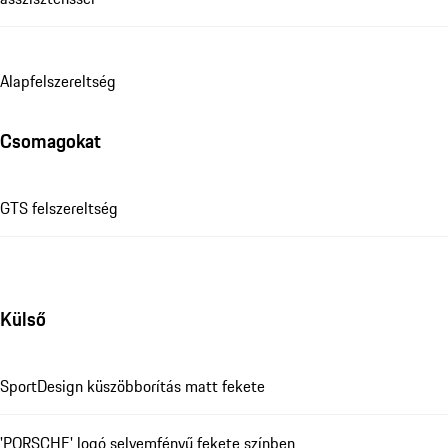
Alapfelszereltség
Csomagokat
GTS felszereltség
Külső
SportDesign küszöbborítás matt fekete
'PORSCHE' logó selyemfényű fekete színben