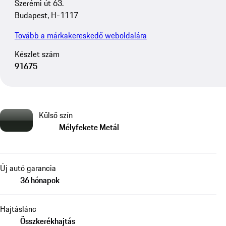
Szerémi út 63.
Budapest, H-1117
Tovább a márkakereskedő weboldalára
Készlet szám
91675
Külső szín
Mélyfekete Metál
Új autó garancia
36 hónapok
Hajtáslánc
Összkerékhajtás