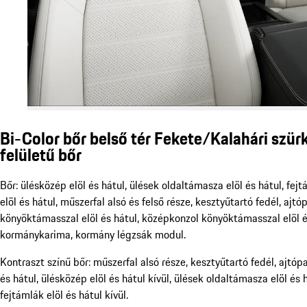
Bi-Color bőr belső tér Fekete/Kalahári szür
felületű bőr
Bőr: ülésközép elöl és hátul, ülések oldaltámasza elöl és hátul, fej
elöl és hátul, műszerfal alsó és felső része, kesztyűtartó fedél, ajtó
könyöktámasszal elöl és hátul, középkonzol könyöktámasszal elöl é
kormánykarima, kormány légzsák modul.
Kontraszt színű bőr: műszerfal alsó része, kesztyűtartó fedél, ajtópa
és hátul, ülésközép elöl és hátul kívül, ülések oldaltámasza elöl és h
fejtámlák elöl és hátul kívül.