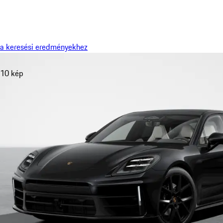
Menü
a keresési eredményekhez
10 kép