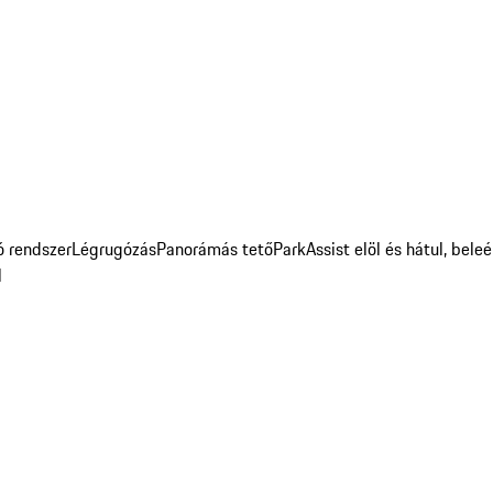
ó rendszer
Légrugózás
Panorámás tető
ParkAssist elöl és hátul, bele
l