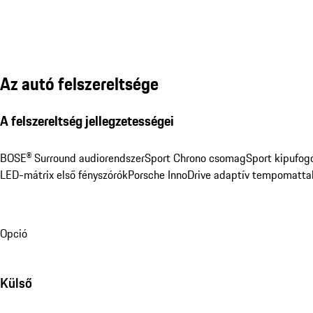
Az autó felszereltsége
A felszereltség jellegzetességei
BOSE® Surround audiorendszer
Sport Chrono csomag
Sport kipufog
LED-mátrix első fényszórók
Porsche InnoDrive adaptív tempomatta
Opció
Külső