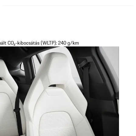
nált CO₂-kibocsátás (WLTP): 240 g/km