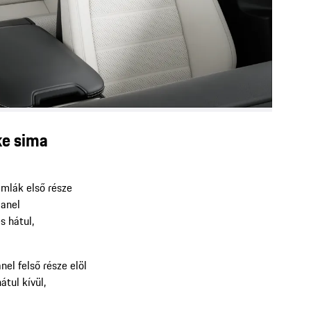
ke sima
támlák első része
panel
s hátul,
nel felső része elöl
átul kívül,