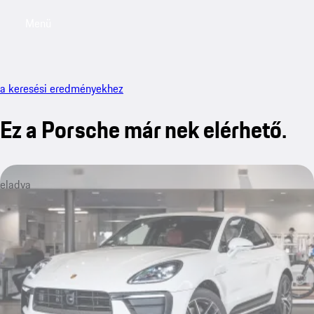
Menü
My saved searches, 0 searches saved
My sa
a keresési eredményekhez
Ez a Porsche már nek elérhető.
eladva