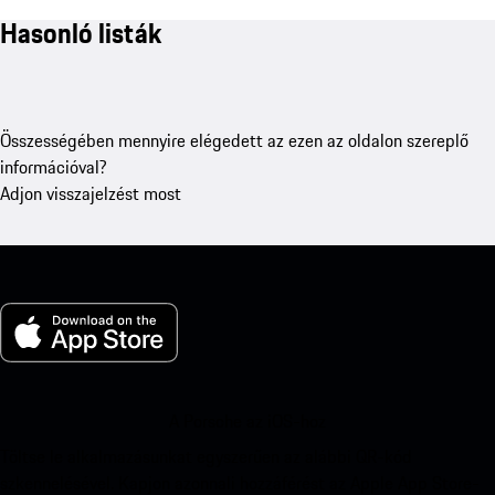
Hasonló listák
Összességében mennyire elégedett az ezen az oldalon szereplő
információval?
Adjon visszajelzést most
A Porsche az iOS-hoz
Töltse le alkalmazásunkat egyszerűen az alábbi QR-kód
szkennelésével. Kapjon azonnali hozzáférést az Apple App Store-