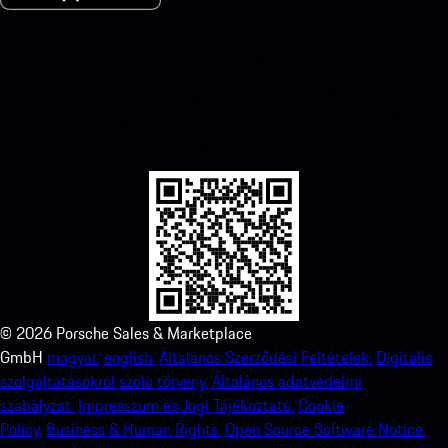
A Porsche az iOS-hoz
Töltse le alkalmazásunkat egyszerűen az alábbi QR-kód
szkennelésével. Kapjon azonnali hozzáférést az Apple App Store-
hoz, és növelje Porsche élményét.
©
2026
Porsche Sales & Marketplace
GmbH
magyar.
english.
Általános Szerződési Feltételek.
Digitális
szolgáltatásokról szóló törvény.
Általános adatvédelmi
szabályzat.
Impresszum és Jogi Tájékoztató.
Cookie
Policy.
Business & Human Rights.
Open Source Software Notice.