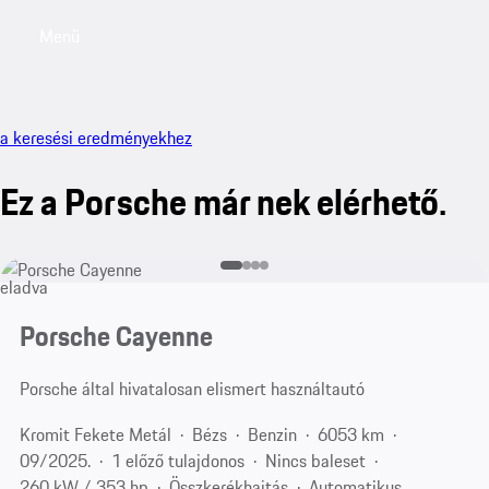
Menü
My saved searches, 0 searches saved
My sa
a keresési eredményekhez
Ez a Porsche már nek elérhető.
eladva
Porsche Cayenne
Porsche által hivatalosan elismert használtautó
Kromit Fekete Metál
Bézs
Benzin
6053 km
09/2025.
1 előző tulajdonos
Nincs baleset
260 kW / 353 hp
Összkerékhajtás
Automatikus