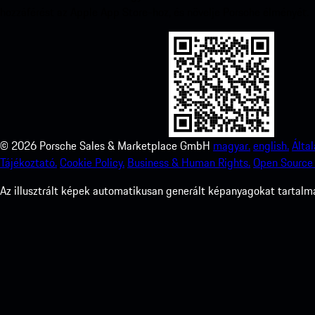
hozzáférést az Apple App Store-hoz, és növelje Porsche élményét.
©
2026
Porsche Sales & Marketplace GmbH
magyar.
english.
Álta
Tájékoztató.
Cookie Policy.
Business & Human Rights.
Open Source 
Az illusztrált képek automatikusan generált képanyagokat tartalma