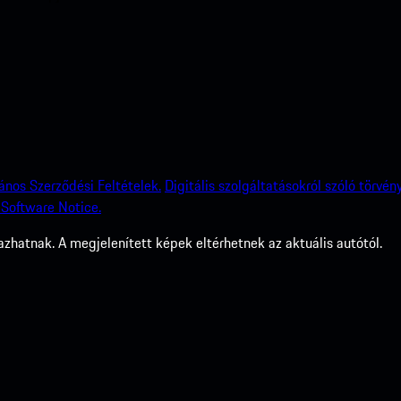
lános Szerződési Feltételek.
Digitális szolgáltatásokról szóló törvény
Software Notice.
zhatnak. A megjelenített képek eltérhetnek az aktuális autótól.