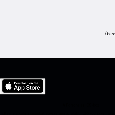
Össze
A Porsche az iOS-hoz
Töltse le alkalmazásunkat egyszerűen az alábbi QR-kód szkennelés