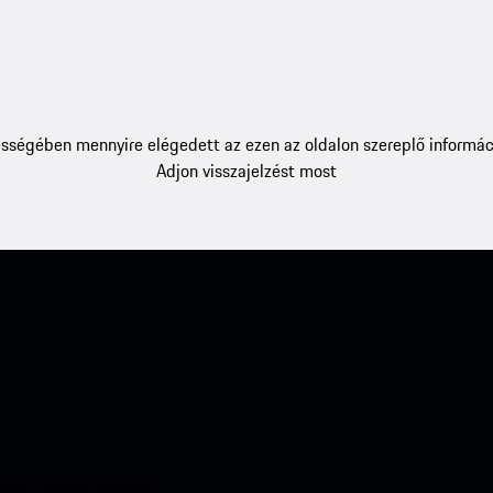
sségében mennyire elégedett az ezen az oldalon szereplő informác
Adjon visszajelzést most
ével. Kapjon azonnali