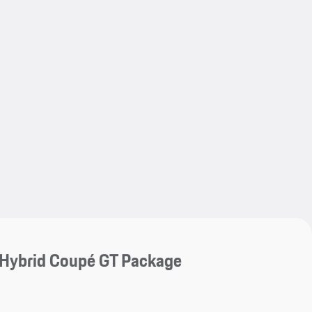
My save
My save
-Hybrid Coupé GT Package