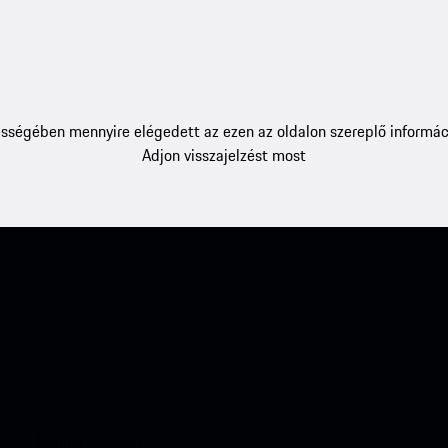
sségében mennyire elégedett az ezen az oldalon szereplő informác
Adjon visszajelzést most
ével. Kapjon azonnali