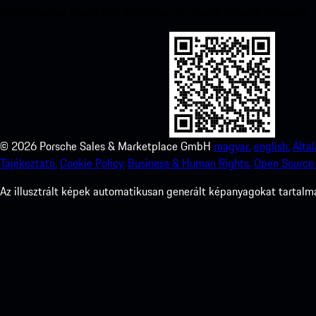
hozzáférést az Apple App Store-hoz, és növelje Porsche élményét.
©
2026
Porsche Sales & Marketplace GmbH
magyar.
english.
Álta
Tájékoztató.
Cookie Policy.
Business & Human Rights.
Open Source 
Az illusztrált képek automatikusan generált képanyagokat tartalma