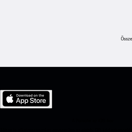
Össze
A Porsche az iOS-hoz
Töltse le alkalmazásunkat egyszerűen az alábbi QR-kód szkennelés