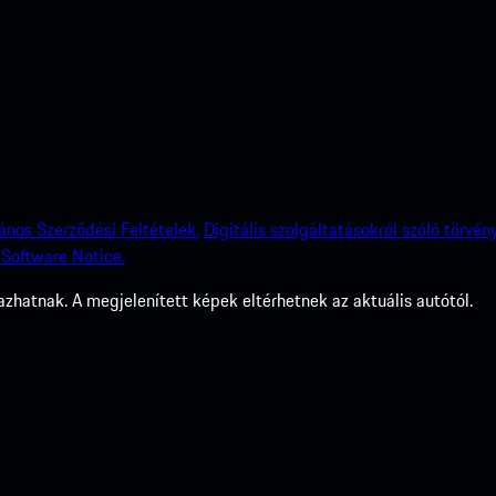
lános Szerződési Feltételek.
Digitális szolgáltatásokról szóló törvény
Software Notice.
zhatnak. A megjelenített képek eltérhetnek az aktuális autótól.