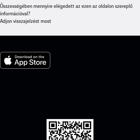
Összességében mennyire elégedett az ezen az oldalon szereplő
információval?
Adjon visszajelzést most
A Porsche az iOS-hoz
Töltse le alkalmazásunkat egyszerűen az alábbi QR-kód
szkennelésével. Kapjon azonnali hozzáférést az Apple App Store-
hoz, és növelje Porsche élményét.