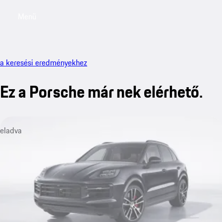
Menü
My saved searches, 0 searches saved
My sa
a keresési eredményekhez
Ez a Porsche már nek elérhető.
eladva