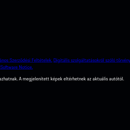
lános Szerződési Feltételek.
Digitális szolgáltatásokról szóló törvény
Software Notice.
zhatnak. A megjelenített képek eltérhetnek az aktuális autótól.