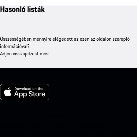
Hasonló listák
Összességében mennyire elégedett az ezen az oldalon szereplő
információval?
Adjon visszajelzést most
A Porsche az iOS-hoz
Töltse le alkalmazásunkat egyszerűen az alábbi QR-kód
szkennelésével. Kapjon azonnali hozzáférést az Apple App Store-