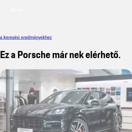
Menü
My saved searches, 0 searches saved
My sa
a keresési eredményekhez
Ez a Porsche már nek elérhető.
eladva