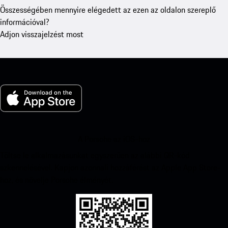
Összességében mennyire elégedett az ezen az oldalon szereplő
információval?
Adjon visszajelzést most
A Porsche az iOS-hoz
Töltse le alkalmazásunkat egyszerűen az alábbi QR-kód
szkennelésével. Kapjon azonnali hozzáférést az Apple App Store-
hoz, és növelje Porsche élményét.