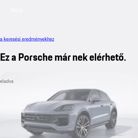
Menü
My saved searches, 0 searches saved
My sa
a keresési eredményekhez
Ez a Porsche már nek elérhető.
eladva