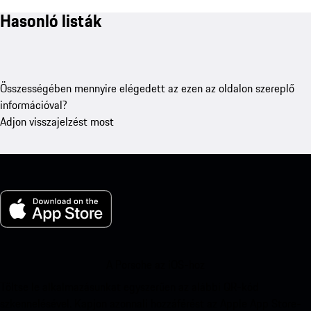
Hasonló listák
Összességében mennyire elégedett az ezen az oldalon szereplő
információval?
Adjon visszajelzést most
A Porsche az iOS-hoz
Töltse le alkalmazásunkat egyszerűen az alábbi QR-kód
szkennelésével. Kapjon azonnali hozzáférést az Apple App Store-