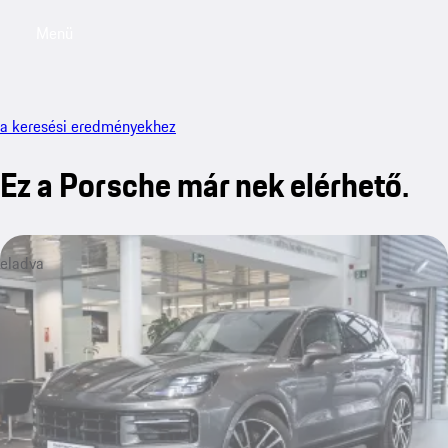
Menü
My saved searches, 0 searches saved
My sa
a keresési eredményekhez
Ez a Porsche már nek elérhető.
eladva