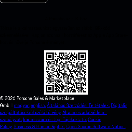
A Porsche az iOS-hoz
Töltse le alkalmazásunkat egyszerűen az alábbi QR-kód
szkennelésével. Kapjon azonnali hozzáférést az Apple App Store-
hoz, és növelje Porsche élményét.
©
2026
Porsche Sales & Marketplace
GmbH
magyar.
english.
Általános Szerződési Feltételek.
Digitális
szolgáltatásokról szóló törvény.
Általános adatvédelmi
szabályzat.
Impresszum és Jogi Tájékoztató.
Cookie
Policy.
Business & Human Rights.
Open Source Software Notice.