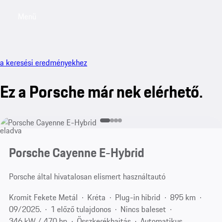
Menü
My saved searches, 0 searches saved
My sa
a keresési eredményekhez
Ez a Porsche már nek elérhető.
eladva
Porsche Cayenne E-Hybrid
Porsche által hivatalosan elismert használtautó
Kromit Fekete Metál
Kréta
Plug-in hibrid
895 km
09/2025.
1 előző tulajdonos
Nincs baleset
346 kW / 470 hp
Összkerékhajtás
Automatikus