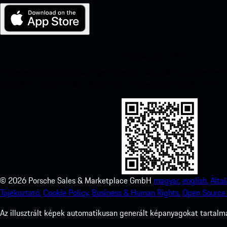
A Porsche az iOS-hoz
Töltse le alkalmazásunkat egyszerűen az alábbi QR-kód szkennelés
hozzáférést az Apple App Store-hoz, és növelje Porsche élményét.
©
2026
Porsche Sales & Marketplace GmbH
magyar.
english.
Álta
Tájékoztató.
Cookie Policy.
Business & Human Rights.
Open Source 
Az illusztrált képek automatikusan generált képanyagokat tartalma