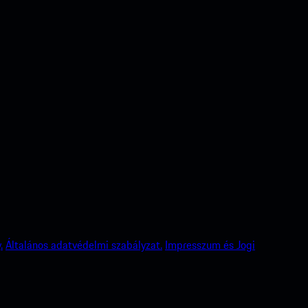
.
Általános adatvédelmi szabályzat.
Impresszum és Jogi