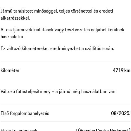
Jármű tanúsított minőséggel, teljes történettel és eredeti
alkatrészekkel.
A tesztjárművek kiállítások vagy tesztvezetés céljából kerülnek
használatra.
Ez változó kilométereket eredményezhet a szállítás során.
kilométer
4719 km
Változó futásteljesítmény – a jármű még használatban van
Első forgalombahelyezés
08/2025.
Előző tulajdonosok
1 (Porsche Center Budapest)