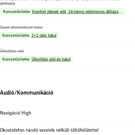
állítható)
Korszerűsítette
:
Komfort ülések elöl, 14-irányú elektromos állítással, mem
Sport ülésrendszer hátul
Korszerűsítette
:
2+1 ülés hátul
Ülésfűtés elöl
Korszerűsítette
:
Ülésfűtés elöl és hátul
Audió/Kommunikáció
Navigáció High
Okostelefon-tároló vezeték nélküli töltőfelülettel