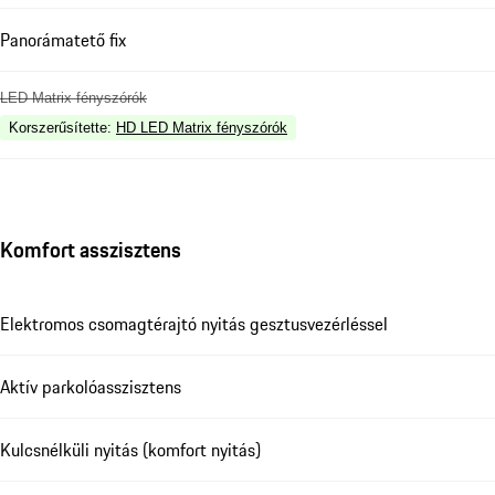
Panorámatető fix
LED Matrix fényszórók
Korszerűsítette
:
HD LED Matrix fényszórók
Komfort asszisztens
Elektromos csomagtérajtó nyitás gesztusvezérléssel
Aktív parkolóasszisztens
Kulcsnélküli nyitás (komfort nyitás)