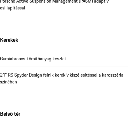
Porsche Active Suspension Management (PASM) adaptív
csillapítással
Kerekek
Gumiabroncs-tömítőanyag készlet
21" RS Spyder Design felnik kerékív kiszélesítéssel a karosszéria
színében
Belső tér