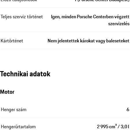
Teljes szerviz történet
Igen, minden Porsche Centerben végzett
szervizelés
Kártörténet
Nem jelentettek károkat vagy baleseteket
Technikai adatok
Motor
Henger szám
6
Hengerűrtartalom
2 995 cm³ / 3,0 l