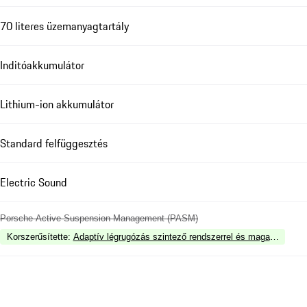
70 literes üzemanyagtartály
Inditóakkumulátor
Lithium-ion akkumulátor
Standard felfüggesztés
Electric Sound
Porsche Active Suspension Management (PASM)
Korszerűsítette
:
Adaptív légrugózás szintező rendszerrel és magasságállí