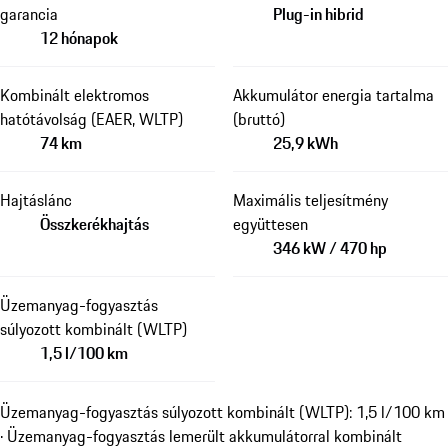
garancia
Plug-in hibrid
12 hónapok
Kombinált elektromos
Akkumulátor energia tartalma
hatótávolság (EAER, WLTP)
(bruttó)
74 km
25,9 kWh
Hajtáslánc
Maximális teljesítmény
Összkerékhajtás
együttesen
346 kW / 470 hp
Üzemanyag-fogyasztás
súlyozott kombinált (WLTP)
1,5 l/100 km
Üzemanyag-fogyasztás súlyozott kombinált (WLTP): 1,5 l/100 km
· Üzemanyag-fogyasztás lemerült akkumulátorral kombinált