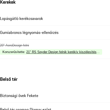
Kerekek
Lopásgátló kerékcsavarok
Gumiabroncs légnyomás-ellenőrzés
20" AeroDesign felni
Korszerűsítette
:
21" RS Spyder Design felnik kerékív kiszélesítéssel a kar
Belső tér
Biztonsági övek Fekete
Belső tér csomag Diamar ezüst