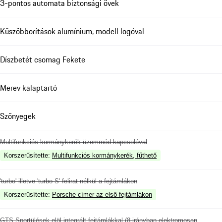
3-pontos automata biztonsági övek
Küszöbborítások alumínium, modell logóval
Díszbetét csomag Fekete
Merev kalaptartó
Szőnyegek
Multifunkciós kormánykerék üzemmód kapcsolóval
Korszerűsítette
:
Multifunkciós kormánykerék, fűthető
'turbo' illetve 'turbo S' felirat nélkül a fejtámlákon
Korszerűsítette
:
Porsche címer az első fejtámlákon
GTS Sportülések elöl integrált fejtámlákkal (8-irányban elektromosan