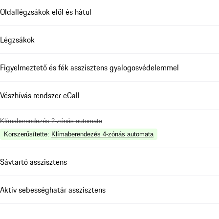
Oldallégzsákok elöl és hátul
Légzsákok
Figyelmeztető és fék asszisztens gyalogosvédelemmel
Vészhívás rendszer eCall
Klímaberendezés 2-zónás automata
Korszerűsítette
:
Klímaberendezés 4-zónás automata
Sávtartó asszisztens
Aktív sebességhatár asszisztens