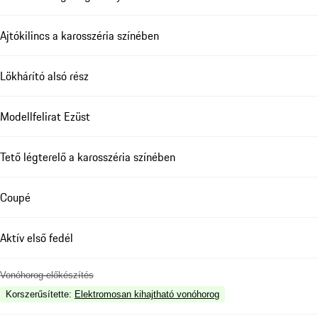
Ajtókilincs a karosszéria színében
Lökhárító alsó rész
Modellfelirat Ezüst
Tető légterelő a karosszéria színében
Coupé
Aktív első fedél
Vonóhorog-előkészítés
Korszerűsítette
:
Elektromosan kihajtható vonóhorog