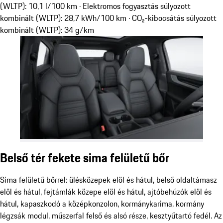
(WLTP): 10,1 l/100 km · Elektromos fogyasztás súlyozott
kombinált (WLTP): 28,7 kWh/100 km · CO₂-kibocsátás súlyozott
kombinált (WLTP): 34 g/km
Belső tér fekete sima felületű bőr
Sima felületű bőrrel: ülésközepek elöl és hátul, belső oldaltámasz
elöl és hátul, fejtámlák közepe elöl és hátul, ajtóbehúzók elöl és
hátul, kapaszkodó a középkonzolon, kormánykarima, kormány
légzsák modul, műszerfal felső és alsó része, kesztyűtartó fedél. Az