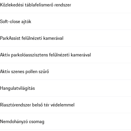
Közlekedési táblafelismerő rendszer
Soft-close ajtók
ParkAssist felülnézeti kamerával
Aktív parkolóasszisztens felülnézeti kamerával
Aktív szenes pollen szűrő
Hangulatvilágítás
Riasztórendszer belső tér védelemmel
Nemdohányzó csomag