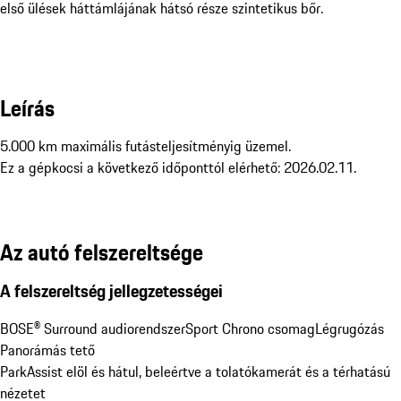
első ülések háttámlájának hátsó része szintetikus bőr.
Leírás
5.000 km maximális futásteljesítményig üzemel. 

Ez a gépkocsi a következő időponttól elérhető: 2026.02.11.
Az autó felszereltsége
A felszereltség jellegzetességei
BOSE® Surround audiorendszer
Sport Chrono csomag
Légrugózás
Panorámás tető
ParkAssist elöl és hátul, beleértve a tolatókamerát és a térhatású 
nézetet