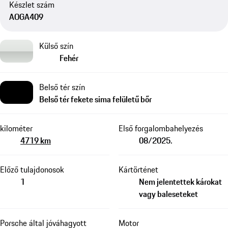
Készlet szám
AOGA409
Külső szín
Fehér
Belső tér szín
Belső tér fekete sima felületű bőr
kilométer
Első forgalombahelyezés
4719 km
08/2025.
Előző tulajdonosok
Kártörténet
1
Nem jelentettek károkat
vagy baleseteket
Porsche által jóváhagyott
Motor