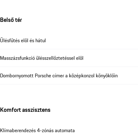
Belső tér
Ülésfűtés elöl és hátul
Masszázsfunkció ülésszellőztetéssel elöl
Dombornyomott Porsche címer a középkonzol könyöklőin
Komfort asszisztens
Klímaberendezés 4-zónás automata