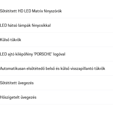
Sötétített HD LED Matrix fényszórók
LED hátsó lámpák fénycsíkkal
Külső tükrök
LED ajtó kilépőfény 'PORSCHE' logóval
Automatikusan elsötétedő belső és külső visszapillantó tükrök
Sötétített üvegezés
Hőszigetelt üvegezés