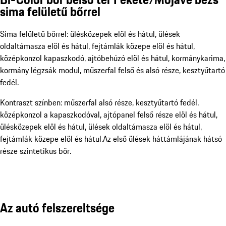
sima felületű bőrrel
Sima felületű bőrrel: ülésközepek elöl és hátul, ülések
oldaltámasza elöl és hátul, fejtámlák közepe elöl és hátul,
középkonzol kapaszkodó, ajtóbehúzó elöl és hátul, kormánykarima,
kormány légzsák modul, műszerfal felső és alsó része, kesztyűtartó
fedél.
Kontraszt színben: műszerfal alsó része, kesztyűtartó fedél,
középkonzol a kapaszkodóval, ajtópanel felső része elöl és hátul,
ülésközepek elöl és hátul, ülések oldaltámasza elöl és hátul,
fejtámlák közepe elöl és hátul.Az első ülések háttámlájának hátsó
része szintetikus bőr.
Az autó felszereltsége