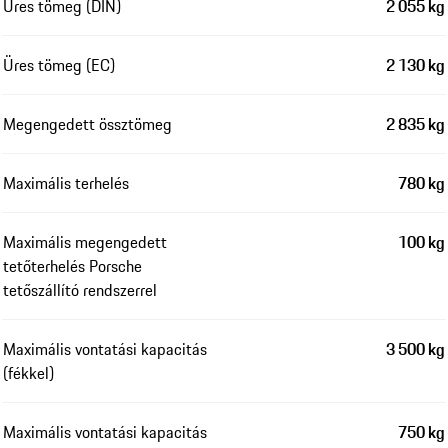
Üres tömeg (DIN)
2 055 kg
Üres tömeg (EC)
2 130 kg
Megengedett össztömeg
2 835 kg
Maximális terhelés
780 kg
Maximális megengedett
100 kg
tetőterhelés Porsche
tetőszállító rendszerrel
Maximális vontatási kapacitás
3 500 kg
(fékkel)
Maximális vontatási kapacitás
750 kg