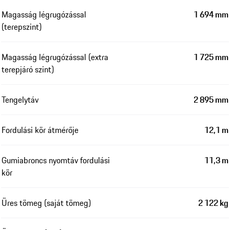
Magasság légrugózással
1 694 mm
(terepszint)
Magasság légrugózással (extra
1 725 mm
terepjáró szint)
Tengelytáv
2 895 mm
Fordulási kör átmérője
12,1 m
Gumiabroncs nyomtáv fordulási
11,3 m
kör
Üres tömeg (saját tömeg)
2 122 kg