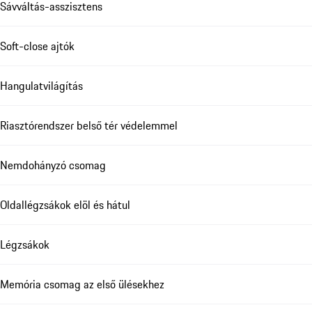
Sávváltás-asszisztens
Soft-close ajtók
Hangulatvilágítás
Riasztórendszer belső tér védelemmel
Nemdohányzó csomag
Oldallégzsákok elöl és hátul
Légzsákok
Memória csomag az első ülésekhez