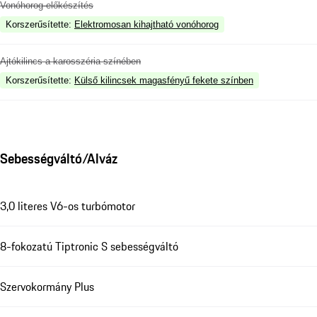
Vonóhorog-előkészítés
Korszerűsítette
:
Elektromosan kihajtható vonóhorog
Ajtókilincs a karosszéria színében
Korszerűsítette
:
Külső kilincsek magasfényű fekete színben
Sebességváltó/Alváz
3,0 literes V6-os turbómotor
8-fokozatú Tiptronic S sebességváltó
Szervokormány Plus