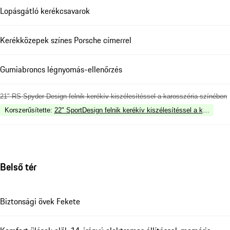
Lopásgátló kerékcsavarok
Kerékközepek színes Porsche címerrel
Gumiabroncs légnyomás-ellenőrzés
21" RS Spyder Design felnik kerékív kiszélesítéssel a karosszéria színében
Korszerűsítette
:
22" SportDesign felnik kerékív kiszélesítéssel a karosszér
Belső tér
Biztonsági övek Fekete