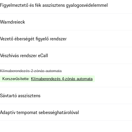
Figyelmeztető és fék asszisztens gyalogosvédelemmel
Warndreieck
Vezető éberségét figyelő rendszer
Vészhívás rendszer eCall
Klímaberendezés 2-zónás automata
Korszerűsítette
:
Klímaberendezés 4-zónás automata
Sávtartó asszisztens
Adaptív tempomat sebességhatárolóval