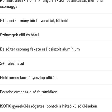
Komfort ülések elöl, 14-irányú elektromos állítással, memória
csomaggal
GT sportkormány bőr bevonattal, fűthető
Szőnyegek elöl és hátul
Belső tér csomag fekete szálcsiszolt alumínium
2+1 ülés hátul
Elektromos kormányoszlop állítás
Porsche címer az első fejtámlákon
ISOFIX gyerekülés rögzítési pontok a hátsó külső üléseken