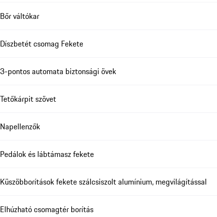
Bőr váltókar
Díszbetét csomag Fekete
3-pontos automata biztonsági övek
Tetőkárpit szövet
Napellenzők
Pedálok és lábtámasz fekete
Küszöbborítások fekete szálcsiszolt alumínium, megvilágítással
Elhúzható csomagtér borítás