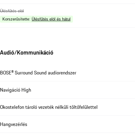
Ülésfűtés elöl
Korszerűsítette
:
Ülésfűtés elöl és hátul
Audió/Kommunikáció
BOSE® Surround Sound audiorendszer
Navigáció High
Okostelefon tároló vezeték nélküli töltőfelülettel
Hangvezérlés