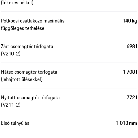
(fékezés nélkül)
Pótkocsi csatlakozó maximális
140 kg
függőleges terhelése
Zárt csomagtér térfogata
698 l
(V210-2)
Hátsó csomagtér térfogata
1 708 l
(lehajtott ülésekkel)
Nyitott csomagtér térfogata
772 l
(V211-2)
Első túlnyúlás
1 013 mm