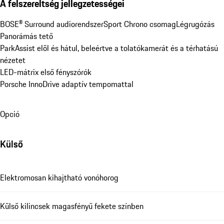
A felszereltség jellegzetességei
BOSE® Surround audiorendszer
Sport Chrono csomag
Légrugózás
Panorámás tető
ParkAssist elöl és hátul, beleértve a tolatókamerát és a térhatású 
nézetet
LED-mátrix első fényszórók
Porsche InnoDrive adaptív tempomattal
Opció
Külső
Elektromosan kihajtható vonóhorog
Külső kilincsek magasfényű fekete színben