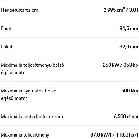
Hengerűrtartalom
2 995 cm³ / 3,0 l
Furat
84,5 mm
Löket
89,0 mm
Maximális teljesítményű belső
260 kW / 353 hp
égésű motor
Maximális nyomaték belső
500 Nm
égésű motor
Maximális motorfordulatszám
6 500 r/min
Maximális teljesítmény
87,0 kW/l / 118,0 hp/l