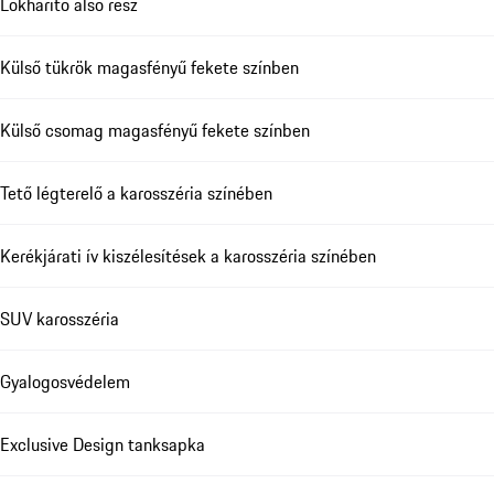
Lökhárító alsó rész
Külső tükrök magasfényű fekete színben
Külső csomag magasfényű fekete színben
Tető légterelő a karosszéria színében
Kerékjárati ív kiszélesítések a karosszéria színében
SUV karosszéria
Gyalogosvédelem
Exclusive Design tanksapka