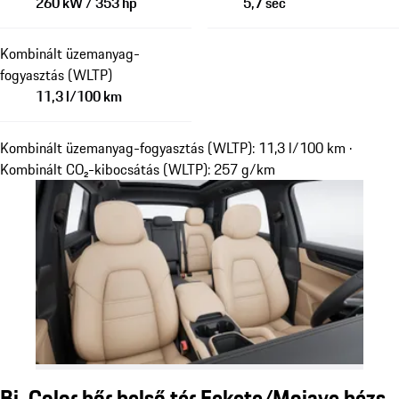
260 kW / 353 hp
5,7 sec
Kombinált üzemanyag-
fogyasztás (WLTP)
11,3 l/100 km
Kombinált üzemanyag-fogyasztás (WLTP): 11,3 l/100 km ·
Kombinált CO₂-kibocsátás (WLTP): 257 g/km
Bi-Color bőr belső tér Fekete/Mojave bézs