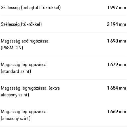
Szélesség (behajtott tükrökkel)
1 997 mm
Szélesség (tükrökkel)
2 194 mm
Magasság acélrugózással
1 698 mm
(PASM DIN)
Magasság légrugózással
1 679 mm
(standard szint)
Magasság légrugózással (extra
1 654 mm
alacsony szint)
Magasság légrugózással
1 669 mm
(alacsony szint)