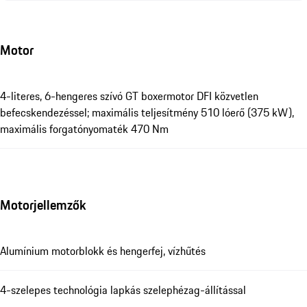
Motor
4-literes, 6-hengeres szívó GT boxermotor DFI közvetlen
befecskendezéssel; maximális teljesítmény 510 lóerő (375 kW),
maximális forgatónyomaték 470 Nm
Motorjellemzők
Alumínium motorblokk és hengerfej, vízhűtés
4-szelepes technológia lapkás szelephézag-állítással