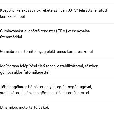
Központi kerékcsavarok fekete színben „GT3“ felirattal ellátott
kerékközéppel
Guminyomást ellenőrző rendszer (TPM) versenypálya
üzemmóddal
Gumiabroncs-tömítőanyag elektromos kompresszorral
McPherson felépítésű első tengely stabilizátorral, részben
gömbcsuklós futóműkerettel
Többlengőkaros hátsó tengely integrált segédrugóval,
stabilizátorral, részben gömbcsuklós futóműkerettel
Dinamikus motortartó bakok