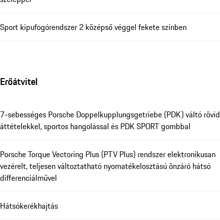
Sport kipufogórendszer 2 középső véggel fekete színben
Erőátvitel
7-sebességes Porsche Doppelkupplungsgetriebe (PDK) váltó rövid
áttételekkel, sportos hangolással és PDK SPORT gombbal
Porsche Torque Vectoring Plus (PTV Plus) rendszer elektronikusan
vezérelt, teljesen változtatható nyomatékelosztású önzáró hátsó
differenciálművel
Hátsókerékhajtás