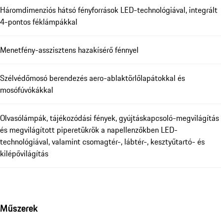
Háromdimenziós hátsó fényforrások LED-technológiával, integrált
4-pontos féklámpákkal
Menetfény-asszisztens hazakísérő fénnyel
Szélvédőmosó berendezés aero-ablaktörlőlapátokkal és
mosófúvókákkal
Olvasólámpák, tájékozódási fények, gyújtáskapcsoló-megvilágítás
és megvilágított piperetükrök a napellenzőkben LED-
technológiával, valamint csomagtér-, lábtér-, kesztyűtartó- és
kilépővilágítás
Műszerek