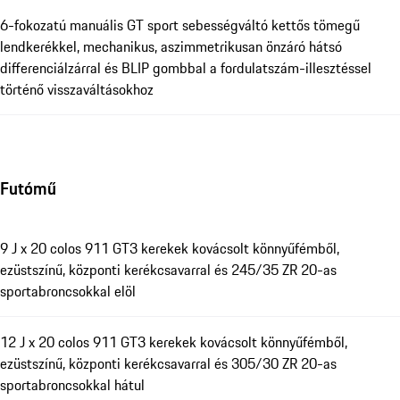
6-fokozatú manuális GT sport sebességváltó kettős tömegű
lendkerékkel, mechanikus, aszimmetrikusan önzáró hátsó
differenciálzárral és BLIP gombbal a fordulatszám-illesztéssel
történő visszaváltásokhoz
Futómű
9 J x 20 colos 911 GT3 kerekek kovácsolt könnyűfémből,
ezüstszínű, központi kerékcsavarral és 245/35 ZR 20-as
sportabroncsokkal elöl
12 J x 20 colos 911 GT3 kerekek kovácsolt könnyűfémből,
ezüstszínű, központi kerékcsavarral és 305/30 ZR 20-as
sportabroncsokkal hátul