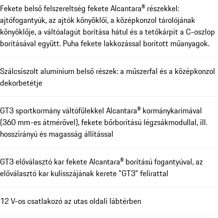
Fekete belső felszereltség fekete Alcantara® részekkel:
ajtófogantyúk, az ajtók könyöklői, a középkonzol tárolójának
könyöklője, a váltóalagút borítása hátul és a tetőkárpit a C-oszlop
borításával együtt. Puha fekete lakkozással borított műanyagok.
Szálcsiszolt alumínium belső részek: a műszerfal és a középkonzol
dekorbetétje
GT3 sportkormány váltófülekkel Alcantara® kormánykarimával
(360 mm-es átmérővel), fekete bőrborítású légzsákmodullal, ill.
hosszirányú és magasság állítással
GT3 előválasztó kar fekete Alcantara® borítású fogantyúval, az
előválasztó kar kulisszájának kerete "GT3" felirattal
12 V-os csatlakozó az utas oldali lábtérben