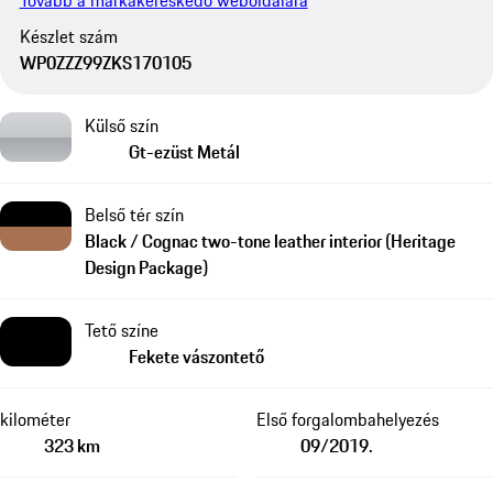
Tovább a márkakereskedő weboldalára
Készlet szám
WP0ZZZ99ZKS170105
Külső szín
Gt-ezüst Metál
Belső tér szín
Black / Cognac two-tone leather interior (Heritage
Design Package)
Tető színe
Fekete vászontető
kilométer
Első forgalombahelyezés
323 km
09/2019.