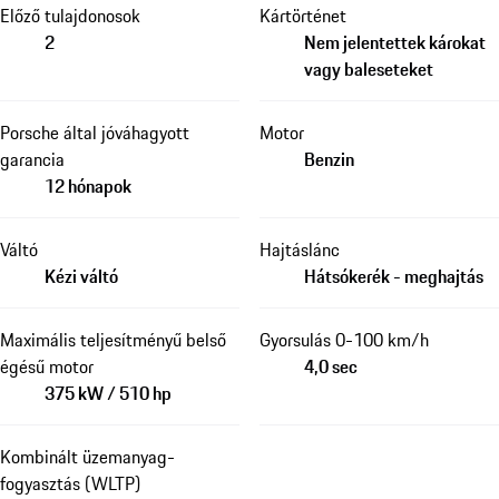
Előző tulajdonosok
Kártörténet
2
Nem jelentettek károkat
vagy baleseteket
Porsche által jóváhagyott
Motor
garancia
Benzin
12 hónapok
Váltó
Hajtáslánc
Kézi váltó
Hátsókerék - meghajtás
Maximális teljesítményű belső
Gyorsulás 0-100 km/h
égésű motor
4,0 sec
375 kW / 510 hp
Kombinált üzemanyag-
fogyasztás (WLTP)