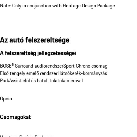
Note: Only in conjunction with Heritage Design Package
Az autó felszereltsége
A felszereltség jellegzetességei
BOSE® Surround audiorendszer
Sport Chrono csomag
Első tengely emelő rendszer
Hátsókerék-kormányzás
ParkAssist elöl és hátul, tolatókamerával
Opció
Csomagokat