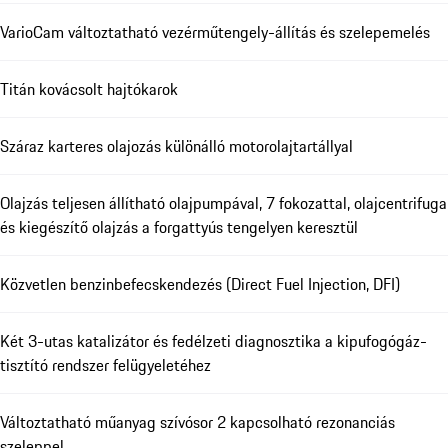
VarioCam változtatható vezérműtengely-állítás és szelepemelés
Titán kovácsolt hajtókarok
Száraz karteres olajozás különálló motorolajtartállyal
Olajzás teljesen állítható olajpumpával, 7 fokozattal, olajcentrifuga
és kiegészítő olajzás a forgattyús tengelyen keresztül
Közvetlen benzinbefecskendezés (Direct Fuel Injection, DFI)
Két 3-utas katalizátor és fedélzeti diagnosztika a kipufogógáz-
tisztító rendszer felügyeletéhez
Változtatható műanyag szívósor 2 kapcsolható rezonanciás
szeleppel