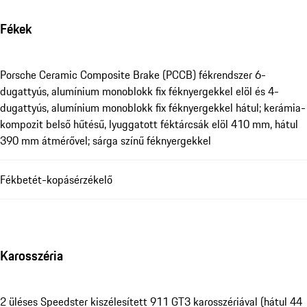
Fékek
Porsche Ceramic Composite Brake (PCCB) fékrendszer 6-
dugattyús, alumínium monoblokk fix féknyergekkel elöl és 4-
dugattyús, alumínium monoblokk fix féknyergekkel hátul; kerámia-
kompozit belső hűtésű, lyuggatott féktárcsák elöl 410 mm, hátul
390 mm átmérővel; sárga színű féknyergekkel
Fékbetét-kopásérzékelő
Karosszéria
2 üléses Speedster kiszélesített 911 GT3 karosszériával (hátul 44