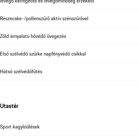
levegő keringetés és levegőminőség érzékelő
Részecske-/pollenszűrő aktív szénszűrővel
Zöld árnyalatú hővédő üvegezés
Első szélvédő szürke napfényvédő csíkkal
Hátsó szélvédőfűtés
Utastér
Sport kagylóülések