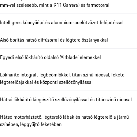
mm-rel szélesebb, mint a 911 Carrera) és farmotorral
Intelligens könnyűépítés alumínium-acélötvözet felépítéssel
Alsó borítás hátsó diffúzorral és légterelőszárnyakkal
Egyedi első lökhárító oldalsó 'Airblade' elemekkel
Lökhárító integrált légbeömlőkkel, titán színű ráccsal, fekete
légterelőajakkal és központi szellőzőnyílással
Hátsó lökhárító kiegészítő szellőzőnyílással és titánszínű ráccsal
Hátsó motorháztető, légterelő lábak és hátsó légterelő a jármű
színében, léggyűjtő feketében