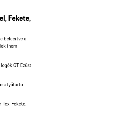
el, Fekete,
ze beleértve a
elek (nem
' logók GT Ezüst
kesztyűtartó
-Tex, Fekete,