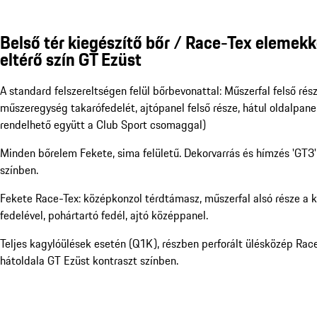
Belső tér kiegészítő bőr / Race-Tex elemekk
eltérő szín GT Ezüst
A standard felszereltségen felül bőrbevonattal: Műszerfal felső rés
műszeregység takarófedelét, ajtópanel felső része, hátul oldalpan
rendelhető együtt a Club Sport csomaggal)
Minden bőrelem Fekete, sima felületű. Dekorvarrás és hímzés 'GT3
színben.
Fekete Race-Tex: középkonzol térdtámasz, műszerfal alsó része a 
fedelével, pohártartó fedél, ajtó középpanel.
Teljes kagylóülések esetén (Q1K), részben perforált ülésközép Race
hátoldala GT Ezüst kontraszt színben.