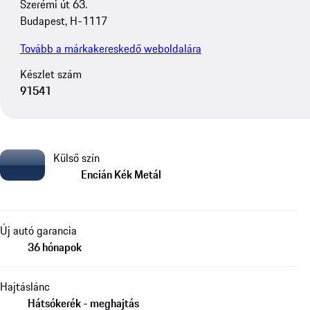
Szerémi út 63.
Budapest, H-1117
Tovább a márkakereskedő weboldalára
Készlet szám
91541
Külső szín
Encián Kék Metál
Új autó garancia
36 hónapok
Hajtáslánc
Hátsókerék - meghajtás