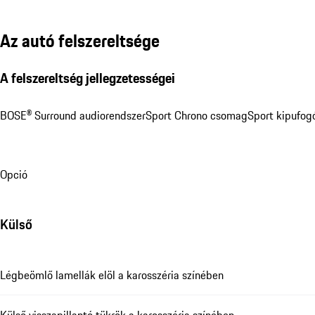
Az autó felszereltsége
A felszereltség jellegzetességei
BOSE® Surround audiorendszer
Sport Chrono csomag
Sport kipufog
Opció
Külső
Légbeömlő lamellák elöl a karosszéria színében
Külső visszapillantó tükrök a karosszéria színében