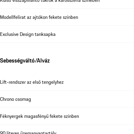
Modellfelirat az ajtókon fekete színben
Exclusive Design tanksapka
Sebességváltó/Alváz
Lift-rendszer az első tengelyhez
Chrono csomag
Féknyergek magasfényű fekete színben
90 literes üzemanyagtartály