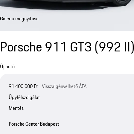
Galéria megnyitása
Porsche 911 GT3
(992 II
Új autó
91 400 000 Ft
Visszaigényelhető ÁFA
Ügyfélszolgálat
Mentés
Porsche Center Budapest