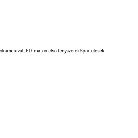
atókamerával
LED-mátrix első fényszórók
Sportülések