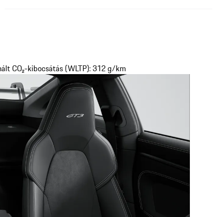
nált CO₂-kibocsátás (WLTP): 312 g/km