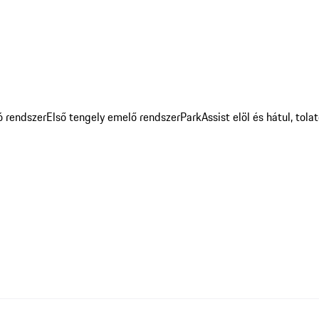
ó rendszer
Első tengely emelő rendszer
ParkAssist elöl és hátul, tol