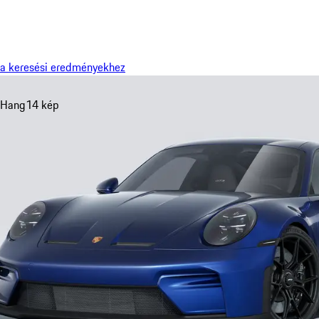
Menü
a keresési eredményekhez
Hang
14 kép