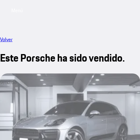
Menú
My sa
Volver
Este Porsche ha sido vendido.
vendido