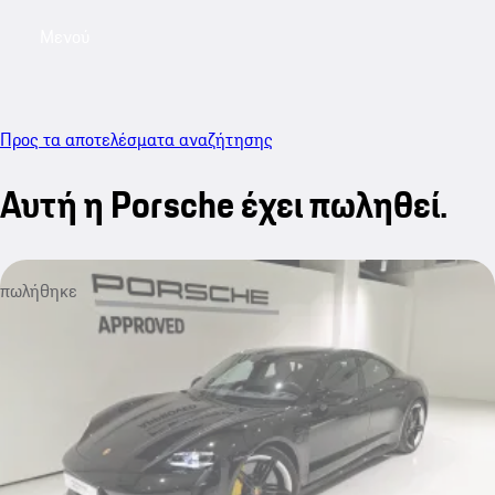
Μενού
My saved searches, 0 searches saved
My sa
Προς τα αποτελέσματα αναζήτησης
Αυτή η Porsche έχει πωληθεί.
πωλήθηκε