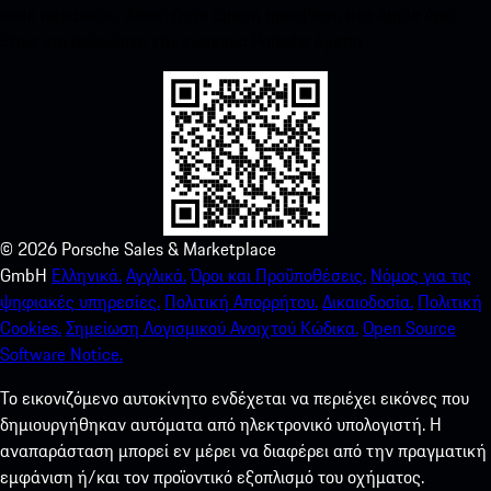
code παρακάτω. Αποκτήστε άμεση πρόσβαση στο Apple App
Store και βελτιώστε την εμπειρία Porsche άμεσα .
©
2026
Porsche Sales & Marketplace
GmbH
Ελληνικά.
Αγγλικά.
Όροι και Προϋποθέσεις.
Νόμος για τις
ψηφιακές υπηρεσίες.
Πολιτική Απορρήτου.
Δικαιοδοσία.
Πολιτική
Cookies.
Σημείωση Λογισμικού Ανοιχτού Κώδικα.
Open Source
Software Notice.
Το εικονιζόμενο αυτοκίνητο ενδέχεται να περιέχει εικόνες που
δημιουργήθηκαν αυτόματα από ηλεκτρονικό υπολογιστή. Η
αναπαράσταση μπορεί εν μέρει να διαφέρει από την πραγματική
εμφάνιση ή/και τον προϊοντικό εξοπλισμό του οχήματος.