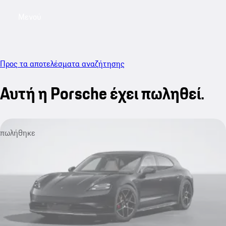
Μενού
My saved searches, 0 searches saved
My sa
Προς τα αποτελέσματα αναζήτησης
Αυτή η Porsche έχει πωληθεί.
πωλήθηκε