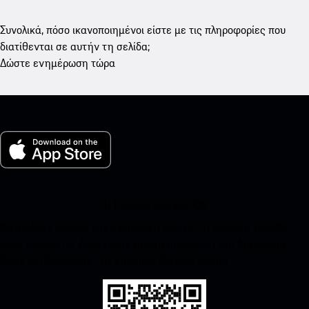
Συνολικά, πόσο ικανοποιημένοι είστε με τις πληροφορίες που
διατίθενται σε αυτήν τη σελίδα;
Δώστε ενημέρωση τώρα
Η Porsche μου για iOS
Κατεβάστε εύκολα την εφαρμογή μας με τη σάρωση του QR
code παρακάτω. Αποκτήστε άμεση πρόσβαση στο Apple App
Store και βελτιώστε την εμπειρία Porsche άμεσα .