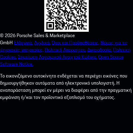
©
2026
Porsche Sales & Marketplace
GmbH
Ελληνικά.
Αγγλικά.
Όροι και Προϋποθέσεις.
Νόμος για τις
ψηφιακές υπηρεσίες.
Πολιτική Απορρήτου.
Δικαιοδοσία.
Πολιτική
Cookies.
Σημείωση Λογισμικού Ανοιχτού Κώδικα.
Open Source
Software Notice.
Το εικονιζόμενο αυτοκίνητο ενδέχεται να περιέχει εικόνες που
δημιουργήθηκαν αυτόματα από ηλεκτρονικό υπολογιστή. Η
αναπαράσταση μπορεί εν μέρει να διαφέρει από την πραγματική
εμφάνιση ή/και τον προϊοντικό εξοπλισμό του οχήματος.