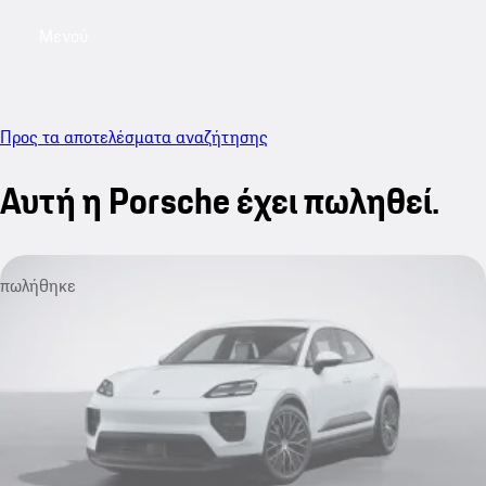
Μενού
My saved searches, 0 searches saved
My sa
Προς τα αποτελέσματα αναζήτησης
Αυτή η Porsche έχει πωληθεί.
πωλήθηκε