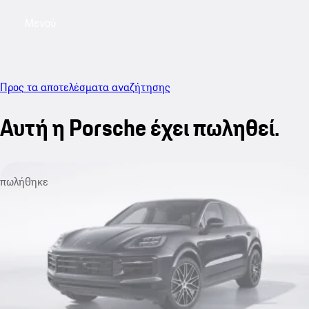
Μενού
My saved searches, 0 searches saved
My sa
Προς τα αποτελέσματα αναζήτησης
Αυτή η Porsche έχει πωληθεί.
πωλήθηκε