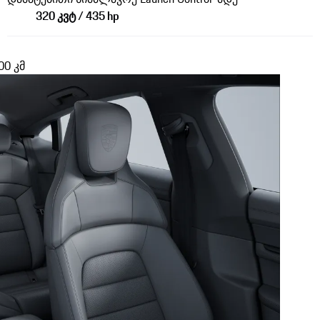
320 კვტ / 435 hp
00 კმ