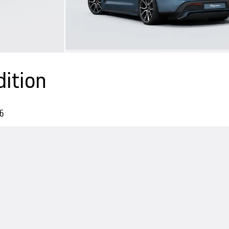
dition
ნ