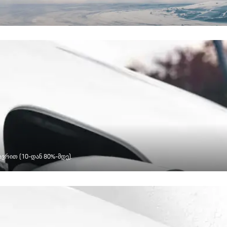
ვრით (10-დან 80%-მდე).