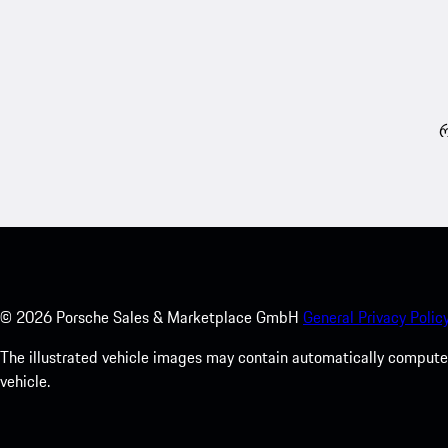
რ
©
2026
Porsche Sales & Marketplace GmbH
General Privacy Policy
The illustrated vehicle images may contain automatically computer
vehicle.