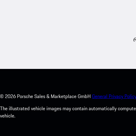
რ
©
2026
Porsche Sales & Marketplace GmbH
General Privacy Policy
The illustrated vehicle images may contain automatically computer
vehicle.