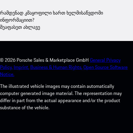
რამდენად კმაყოფილი ხართ ხელმისაწვდომი
ინფორმაციით?
შეაფასეთ ახლავე
©
2026
Porsche Sales & Marketplace GmbH
General Privacy
Policy.
Imprint.
Business & Human Rights.
Open Source Software
Notice.
The illustrated vehicle images may contain automatically
computer generated image material. The representation may
differ in part from the actual appearance and/or the product
substance of the vehicle.