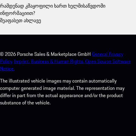
რამდენად კმაყოფილი ხართ ხელმისაწვდომი
ინფორმაციით?
შეაფასეთ ახლავე
©
2026
Porsche Sales & Marketplace GmbH
General Privacy
Policy.
Imprint.
Business & Human Rights.
Open Source Software
Notice.
The illustrated vehicle images may contain automatically
computer generated image material. The representation may
differ in part from the actual appearance and/or the product
substance of the vehicle.