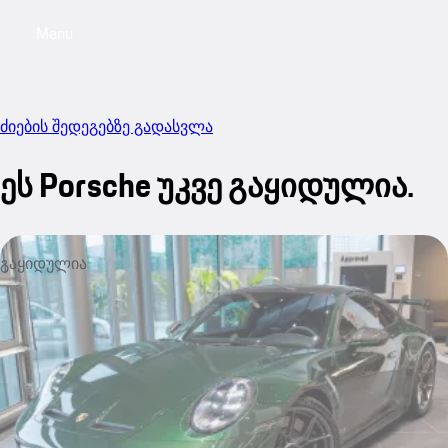
Menu
My sa
ძიების შედეგებზე გადასვლა
ეს Porsche უკვე გაყიდულია.
გაყიდულია