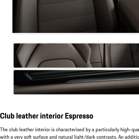
Club leather interior Espresso
The club leather interior is characterised by a particularly high-qu
with a very soft surface and natural light/dark contrasts. An addit