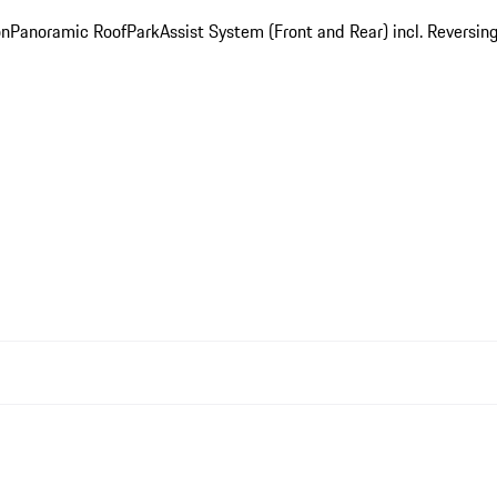
on
Panoramic Roof
ParkAssist System (Front and Rear) incl. Revers