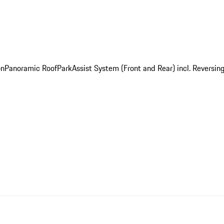
on
Panoramic Roof
ParkAssist System (Front and Rear) incl. Revers