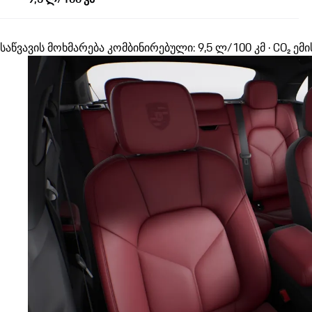
საწვავის მოხმარება კომბინირებული: 9,5 ლ/100 კმ · CO₂ ემი