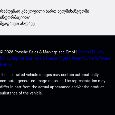
რამდენად კმაყოფილი ხართ ხელმისაწვდომი
ინფორმაციით?
შეაფასეთ ახლავე
©
2026
Porsche Sales & Marketplace GmbH
General Privacy
Policy.
Imprint.
Business & Human Rights.
Open Source Software
Notice.
The illustrated vehicle images may contain automatically
computer generated image material. The representation may
differ in part from the actual appearance and/or the product
substance of the vehicle.