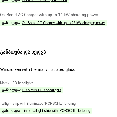
On-Board AC Charger with up to 11 kW charging power
განახლდა
:
On-Board AC Charger with up to 22 kW charging power
განათება და ხედვა
Windscreen with thermally insulated glass
Matrix LED headlights
განახლდა
:
HD-Matrix LED headlights
Taillight strip with illuminated ‘PORSCHE’ lettering
განახლდა
:
Tinted taillight strip with ‘PORSCHE’ lettering