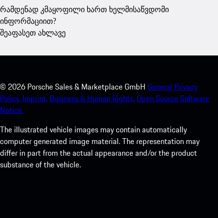
რამდენად კმაყოფილი ხართ ხელმისაწვდომი
ინფორმაციით?
შეაფასეთ ახლავე
©
2026
Porsche Sales & Marketplace GmbH
General Privacy
Policy.
Imprint.
Business & Human Rights.
Open Source Software
Notice.
The illustrated vehicle images may contain automatically
computer generated image material. The representation may
differ in part from the actual appearance and/or the product
substance of the vehicle.