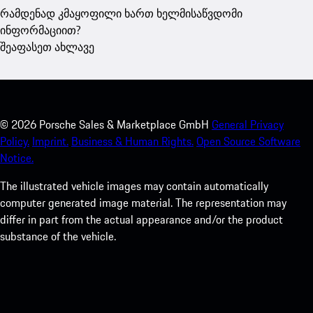
რამდენად კმაყოფილი ხართ ხელმისაწვდომი
ინფორმაციით?
შეაფასეთ ახლავე
©
2026
Porsche Sales & Marketplace GmbH
General Privacy
Policy.
Imprint.
Business & Human Rights.
Open Source Software
Notice.
The illustrated vehicle images may contain automatically
computer generated image material. The representation may
differ in part from the actual appearance and/or the product
substance of the vehicle.